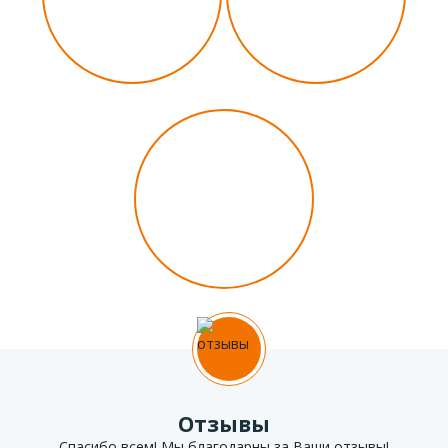
скаутских
участников
объединений
организации
23
региона
России
Отзывы
Спасибо всем! Мы благодарны за Ваши отзывы!