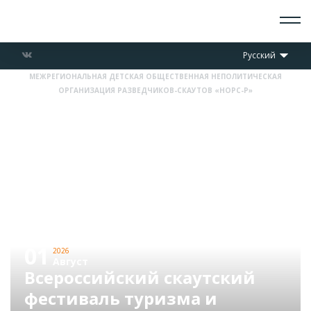
О СКАУТАХ
Русский
ЧТО ДЕЛАЕМ
МЕЖРЕГИОНАЛЬНАЯ ДЕТСКАЯ ОБЩЕСТВЕННАЯ НЕПОЛИТИЧЕСКАЯ
ПРИСОЕДИНИТЬСЯ
ОРГАНИЗАЦИЯ РАЗВЕДЧИКОВ-СКАУТОВ «НОРС-Р»
НОВОСТИ
СОБЫТИЯ
ОТРЯДЫ
ДОКУМЕНТЫ
КОНТАКТЫ
01
2026
Август
Всероссийский скаутский
фестиваль туризма и