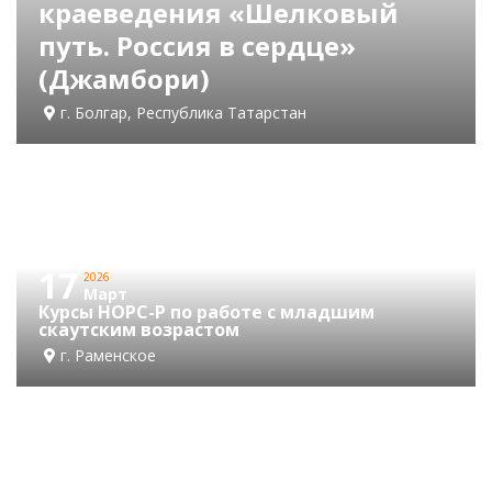
краеведения «Шелковый
путь. Россия в сердце»
(Джамбори)
г. Болгар, Республика Татарстан
17
2026
Март
Курсы НОРС-Р по работе с младшим
скаутским возрастом
г. Раменское