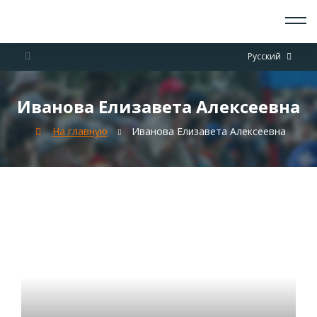
О СКАУТАХ
Русский
ЧТО ДЕЛАЕМ
ПРИСОЕДИНИТЬСЯ
НОВОСТИ
Иванова Елизавета Алексеевна
СОБЫТИЯ
ОТРЯДЫ
На главную
Иванова Елизавета Алексеевна
ДОКУМЕНТЫ
КОНТАКТЫ