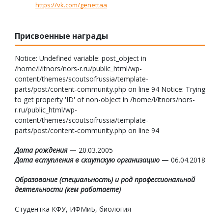
https://vk.com/genettaa
Присвоенные награды
Notice: Undefined variable: post_object in
/home/i/itnors/nors-r.ru/public_html/wp-
content/themes/scoutsofrussia/template-
parts/post/content-community.php on line 94 Notice: Trying
to get property 'ID' of non-object in /home/i/itnors/nors-
r.ru/public_html/wp-
content/themes/scoutsofrussia/template-
parts/post/content-community.php on line 94
Дата рождения
—
20.03.2005
Дата вступления в скаутскую организацию
—
06.04.2018
Образование (специальность) и род профессиональной
деятельности (кем работаете)
Студентка КФУ, ИФМиБ, биология