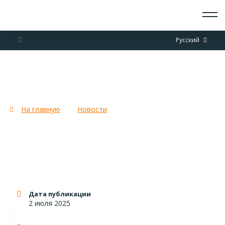
О СКАУТАХ
Русский
ЧТО ДЕЛАЕМ
ПРИСОЕДИНИТЬСЯ
НОВОСТИ
44 километра приключений
СОБЫТИЯ
скаутов из Росляково
ОТРЯДЫ
ДОКУМЕНТЫ
На главную
Новости
44 километра приключений
КОНТАКТЫ
скаутов из Росляково
Дата публикации
2 июля 2025