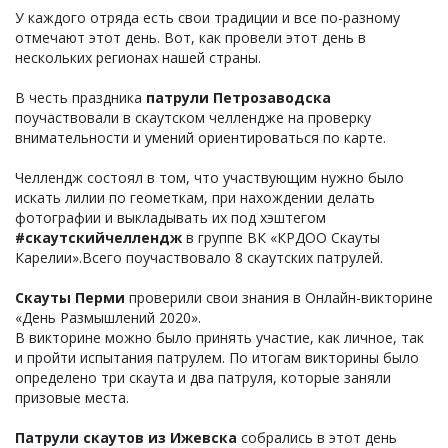
У каждого отряда есть свои традиции и все по-разному
отмечают этот день. Вот, как провели этот день в
нескольких регионах нашей страны.
В честь праздника
патрули Петрозаводска
поучаствовали в скаутском челлендже на проверку
внимательности и умений ориентироваться по карте.
Челлендж состоял в том, что участвующим нужно было
искать лилии по геометкам, при нахождении делать
фотографии и выкладывать их под хэштегом
#скаутскийчеллендж
в группе ВК «КРДОО Скауты
Карелии».Всего поучаствовало 8 скаутских патрулей.
Скауты Перми
проверили свои знания в Онлайн-викторине
«День Размышлений 2020».
В викторине можно было принять участие, как личное, так
и пройти испытания патрулем. По итогам викторины было
определено три скаута и два патруля, которые заняли
призовые места.
Патрули скаутов из Ижевска
собрались в этот день