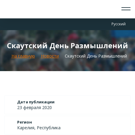
О СКАУТАХ
Русский
ЧТО ДЕЛАЕМ
ПРИСОЕДИНИТЬСЯ
НОВОСТИ
Скаутский День Размышлений
СОБЫТИЯ
ОТРЯДЫ
На главную
Новости
Скаутский День Размышлений
ДОКУМЕНТЫ
КОНТАКТЫ
Дата публикации
23 февраля 2020
Регион
Карелия, Республика