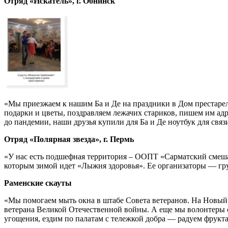
Отряд «Искатель», г. Обнинск
«Мы приезжаем к нашим Ба и Де на праздники в Дом престарел
подарки и цветы, поздравляем лежачих стариков, пишем им ад
до пандемии, наши друзья купили для Ба и Де ноутбук для связ
Отряд «Полярная звезда», г. Пермь
«У нас есть подшефная территория – ООПТ «Сарматский смешан
которым зимой идет «Лыжня здоровья». Ее организаторы — гр
Раменские скауты
«Мы помогаем мыть окна в штабе Совета ветеранов. На Новый г
ветерана Великой Отечественной войны. А еще мы волонтеры 
угощения, ездим по палатам с тележкой добра — радуем фрукт