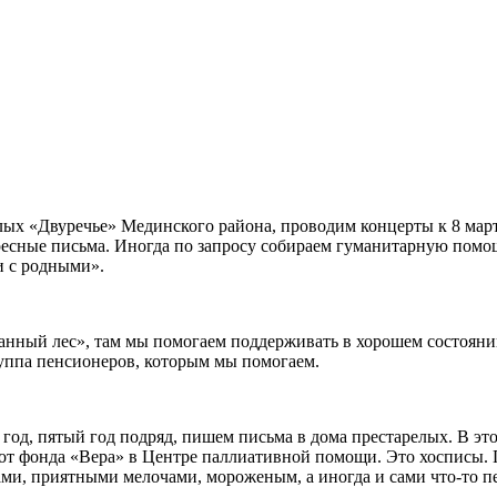
ых «Двуречье» Мединского района, проводим концерты к 8 марта
ресные письма. Иногда по запросу собираем гуманитарную помощ
и с родными».
ный лес», там мы помогаем поддерживать в хорошем состоянии м
уппа пенсионеров, которым мы помогаем.
од, пятый год подряд, пишем письма в дома престарелых. В это
от фонда «Вера» в Центре паллиативной помощи. Это хосписы. 
ами, приятными мелочами, мороженым, а иногда и сами что-то п