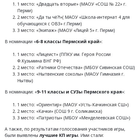
1 место: «Двадцать вторые» (МАОУ «СОШ № 22» г.
Перми)
2 место: «Да ты чё?!»( МАОУ «Школа-интернат 4 для
обучающихся с ОВЗ» г.Перми)
3 место: «Экипаж» (МАОУ «Лицей 5» г. Перми)
В номинации «
6-8 классы Пермский край
»:
1 место: «Лицеист» (ППКУ им. Героя России
Ф.Кузьмина ВНГ РФ)
2 место: «Ратники Отечества» (МБОУ Сивинская СОШ)
3 место: «Нытвенские соколы» (МАОУ Гимназия г.
Нытвы)
В номинации: «
9-11 классы и СУЗы Пермского края
»:
1 место: «Ориентир» (МАОУ «Усть-Качкинская СШ»)
2 место: «Качки» (СОШ 9 г. Соликамска)
3 место: «Патриоты» (МБОУ «Менделеевская СОШ»)
А также, по результатам голосования участников игры,
были выявлены
лучшие КП игры
. Ими стали: