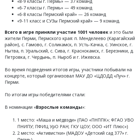
«8-9 классы г. Пермь» — 37 команд
«6-7 классы г. Пермь» — 49 команд
«6-8 классы Пермский край» — 26 команд
«9-11 класс и СУЗы Пермский край» — 9 команд.
Всего в игре приняли участие 1001 человек
и это были
жители Перми, Пермского края: п. Менделеево (Карагайский
район), с. Гамово, г. Соликамск, п. Усть-Качка, с. Уинское, г.
Нытва, п. Уральский, с. Сива, г. Краснокамск, г. Березники, д.
Петровка, г. Чердынь, п. Ныроб и г. Ижевска.
Во время подведения итогов игры, участники побывали на
концерте, который организовал МАУ ДО «ЦДОДД «Луч» г.
Перми.
По итогам игры победителями стали:
В номинации «
Взрослые команды
»:
1 место: «Маша и мёдвэди» (ПАО «ПНППК»; ФГАО УВО
ПНИПУ; ПФИЦ УрО РАН; ГКУ ЦОУ; ООО «ИТ Плюс»)
2 место: «Активистки» (МАДОУ «Детский сад 377» г.
Пермь)