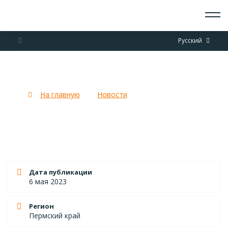
О СКАУТАХ
Русский
ЧТО ДЕЛАЕМ
ПРИСОЕДИНИТЬСЯ
НОВОСТИ
БГИ Пермь 2023!
СОБЫТИЯ
ОТРЯДЫ
На главную
Новости
БГИ Пермь 2023!
ДОКУМЕНТЫ
КОНТАКТЫ
Дата публикации
6 мая 2023
Регион
Пермский край