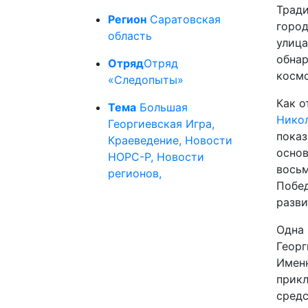
Тради
Регион
Саратовская
город
область
улица
обнар
Отряд
Отряд
космо
«Следопыты»
Как о
Тема
Большая
Нико
Георгиевская Игра,
показ
Краеведение, Новости
основ
НОРС-Р, Новости
восьм
регионов,
Побед
разви
Одна 
Георг
Именн
прикл
средс