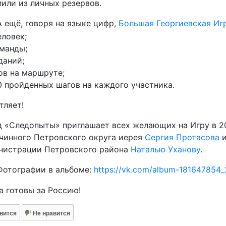
или из личных резервов.
 ещё, говоря на языке цифр,
Большая Георгиевская Иг
еловек;
манды;
даний;
ов на маршруте;
 пройденных шагов на каждого участника.
тляет!
 «Следопыты» приглашает всех желающих на Игру в 20
чинного Петровского округа иерея
Сергия Протасова
и
нистрации Петровского района
Наталью Уханову
.
отографии в альбоме:
https://vk.com/album-181647854
а готовы за Россию!
вится
Не нравится