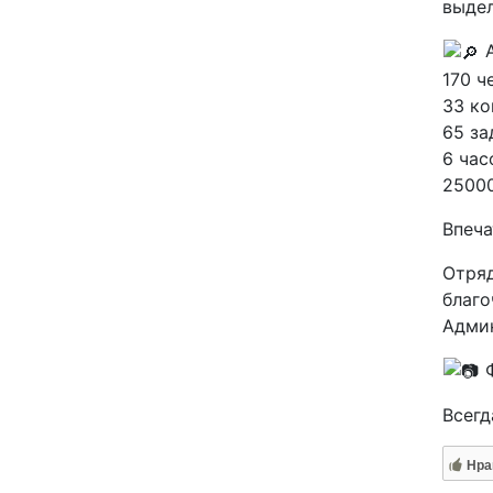
выдел
А
170 ч
33 ко
65 за
6 час
25000
Впеча
Отряд
благо
Адми
Ф
Всегд
Нра