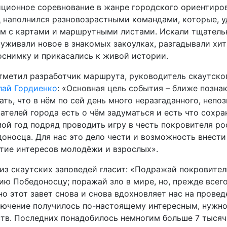
ционное соревнование в жанре городского ориентиров
 наполнился разновозрастными командами, которые, у
м с картами и маршрутными листами. Искали тщательн
уживали новое в знакомых закоулках, разгадывали хи
снимку и прикасались к живой истории.
тметил разработчик маршрута, руководитель скаутско
лай Гордиенко
: «Основная цель события – ближе позн
ать, что в нём по сей день много неразгаданного, неп
ателей города есть о чём задуматься и есть что сохр
ой год подряд проводить игру в честь покровителя ро
оносца. Для нас это дело чести и возможность внести
тие интересов молодёжи и взрослых».
из скаутских заповедей гласит: «Подражай покровите
ию Победоносцу; поражай зло в мире, но, прежде всего
о этот завет снова и снова вдохновляет нас на провед
ючение получилось по-настоящему интересным, нужно 
тв. Последних понадобилось немногим больше 7 тысяч