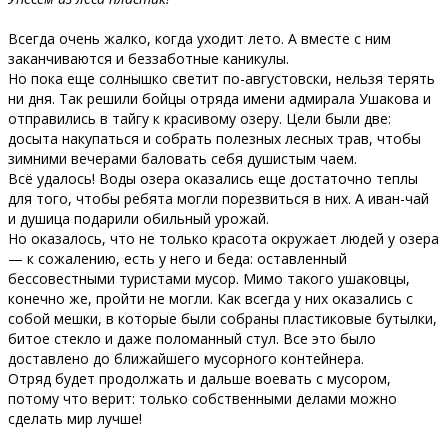
Всегда очень жалко, когда уходит лето. А вместе с ним
заканчиваются и беззаботные каникулы.
Но пока еще солнышко светит по-августовски, нельзя терять
ни дня. Так решили бойцы отряда имени адмирала Ушакова и
отправились в тайгу к красивому озеру. Цели были две:
досыта накупаться и собрать полезных лесных трав, чтобы
зимними вечерами баловать себя душистым чаем.
Всё удалось! Воды озера оказались еще достаточно теплы
для того, чтобы ребята могли порезвиться в них. А иван-чай
и душица подарили обильный урожай.
Но оказалось, что не только красота окружает людей у озера
— к сожалению, есть у него и беда: оставленный
бессовестными туристами мусор. Мимо такого ушаковцы,
конечно же, пройти не могли. Как всегда у них оказались с
собой мешки, в которые были собраны пластиковые бутылки,
битое стекло и даже поломанный стул. Все это было
доставлено до ближайшего мусорного контейнера.
Отряд будет продолжать и дальше воевать с мусором,
потому что верит: только собственными делами можно
сделать мир лучше!