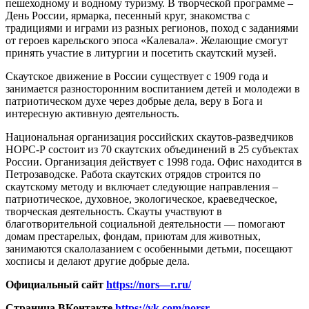
пешеходному и водному туризму. В творческой программе –
День России, ярмарка, песенный круг, знакомства с
традициями и играми из разных регионов, поход с заданиями
от героев карельского эпоса «Калевала». Желающие смогут
принять участие в литургии и посетить скаутский музей.
Скаутское движение в России существует с 1909 года и
занимается разносторонним воспитанием детей и молодежи в
патриотическом духе через добрые дела, веру в Бога и
интересную активную деятельность.
Национальная организация российских скаутов-разведчиков
НОРС-Р состоит из 70 скаутских объединений в 25 субъектах
России. Организация действует с 1998 года. Офис находится в
Петрозаводске. Работа скаутских отрядов строится по
скаутскому методу и включает следующие направления –
патриотическое, духовное, экологическое, краеведческое,
творческая деятельность. Скауты участвуют в
благотворительной социальной деятельности — помогают
домам престарелых, фондам, приютам для животных,
занимаются скалолазанием с особенными детьми, посещают
хосписы и делают другие добрые дела.
Официальный сайт
https
://
nors
—
r
.
ru
/
Страница ВКонтакте
https://vk.com/norsr