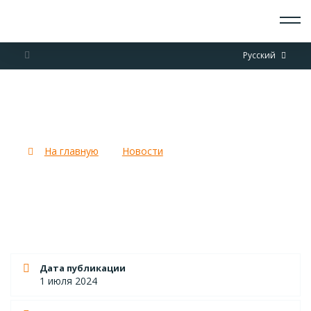
О СКАУТАХ
Русский
ЧТО ДЕЛАЕМ
ПРИСОЕДИНИТЬСЯ
НОВОСТИ
География «Больших
СОБЫТИЯ
Георгиевских Игр»!
ОТРЯДЫ
ДОКУМЕНТЫ
На главную
Новости
География «Больших
КОНТАКТЫ
Георгиевских Игр»!
Дата публикации
1 июля 2024