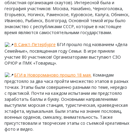
областная организация скаутов). Интересной была и
география участников: Москва, Нахабино, Черноголовка,
Егорьевск, Ногинск, Раменское, Куровское, Калуга, Обнинск,
Иваново, Рыбинск, Волгоград. Основной темой игры было
знакомство с республиками СССР, которые в настоящее
время являются самостоятельными государствами.
В Санкт-Петербурге
БГИ прошло под названием «Дела
Семейные», посвященная году Семьи. В игре приняли
участие 80 участников! Организаторами выступают СЗО
ОРЮР и ПМК «Товарищ».
БГИ в Новороманово прошло 18 мая.
Командам
предстояло за два часа пройти множество этапов в разных
точках. Этапы были совершенно разными по теме, нередко
с практикой. Почти на каждом испытании им предстояло
заработать баллы и букву. Основными направлениями
выступили: морская станция, туристическая, краеведческая
эстафета, музыкальная. Были этапы на знание пословиц,
военных орденов, смекалку, внимательность. Также
присутствовали и творческие этапы со съемкой креативных
фото и видео.