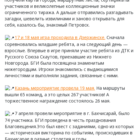
участников и великолепные коллекционные значки
ограниченного тиража. А дальше отправились разгадывать
загадки, шевелить извилинами и заново открывать для
себя, казалось бы, знакомый Петровск.
17 и 18 мая игра проходила в Дзержинске.
Сначала
соревновались младшие ребята, а на следующий день —
взрослые. Впервые в игре приняли участие ребята из ДТК и
Русского Союза Скаутов, приехавшие из Нижнего
Новгорода. БГИ была посвящена знаменитым
нижегородцам. Игроки знакомились с выдающимися
личностями и выполняли задания, связанные с ними.
Казань мероприятие провела 19 мая.
На маршруты
вышли 65 команд, а это целых 267 участников! А
торжественное награждение состоялось 26 мая.
7 апреля провели мероприятие в г. Бахчисарай, было
74 участника. БГИ проведена в честь празднования
Благовещения.Это был квест с заданиями, одно из которых
— историческая викторина по событиям, происходивших в
Бахчисарае в разные столетия и годы.