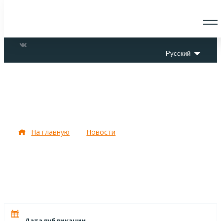
О СКАУТАХ
ЧТО ДЕЛАЕМ
Русский
ПРИСОЕДИНИТЬСЯ
НОВОСТИ
СОБЫТИЯ
ОТРЯДЫ
Новости от Совета и
ДОКУМЕНТЫ
КОНТАКТЫ
координатора!
На главную
Новости
Новости от Совета и
координатора!
Дата публикации