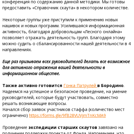
конференция по содержанию данной методики. Мы готовы
предоставить «Справочник скаута» в некотором количестве.
Некоторые группы уже приступили к применению новых
нашивок и новых программ. Усилившаяся информационная
активность, благодаря добровольцам «Лесного онлайна»
позволяет отражать деятельность групп. Благодаря этому
можно судить о сбалансированности нашей деятельности в 4
направлениях.
Еще раз призываем всех руководителей делать все возможное
для активного отражения вашей деятельности в
информационном обществе.
Также активно готовится
Гонка Патрулей
в Бородино
.
Надеемся на успешное и безопасное проведение, на умение
руководителей, которые будут участвовать, совместно
решать возникающие вопросы.
Начался сбор заявок участников стаффа (количество мест
ограничено)
https://forms.gle/9fB28VUVjmTnKcMA9
Проведение
экспедиции старших скаутов
завязано на
получении поддержки проекта от Фонда. Напоминаем, что