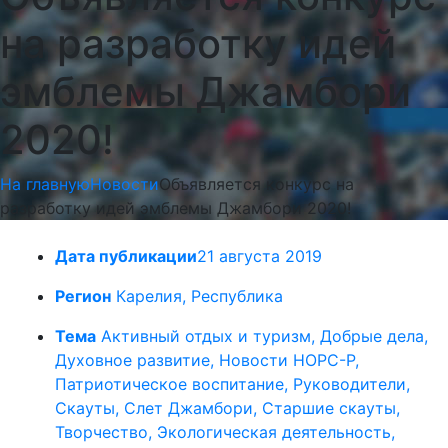
на разработку идей
эмблемы Джамбори
2020!
На главную
Новости
Объявляется конкурс на
разработку идей эмблемы Джамбори 2020!
Дата публикации
21 августа 2019
Регион
Карелия, Республика
Тема
Активный отдых и туризм, Добрые дела,
Духовное развитие, Новости НОРС-Р,
Патриотическое воспитание, Руководители,
Скауты, Слет Джамбори, Старшие скауты,
Творчество, Экологическая деятельность,