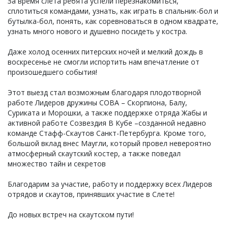
За время слёта ребята успели перезнакомиться,
сплотиться командами, узнать, как играть в спальник-бол и
бутылка-бол, понять, как соревноваться в одном квадрате,
узнать много нового и душевно посидеть у костра.
Даже холод осенних питерских ночей и мелкий дождь в
воскресенье не смогли испортить нам впечатление от
произошедшего события!
Этот выезд стал возможным благодаря плодотворной
работе Лидеров дружины СОВА – Скорпиона, Балу,
Суриката и Морошки, а также поддержке отряда Жабы и
активной работе Созвездия В Кубе –созданной недавно
команде Стафф-Скаутов Санкт-Петербурга. Кроме того,
большой вклад внес Маугли, который провел невероятно
атмосферный скаутский костер, а также поведал
множество тайн и секретов
Благодарим за участие, работу и поддержку всех Лидеров
отрядов и скаутов, принявших участие в Слете!
До новых встреч на скаутском пути!