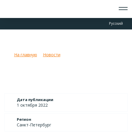
О СКАУТАХ
Русский
ЧТО ДЕЛАЕМ
ПРИСОЕДИНИТЬСЯ
НОВОСТИ
Осенний слет скаутов СПб!
СОБЫТИЯ
ОТРЯДЫ
На главную
Новости
Осенний слет скаутов СПб!
ДОКУМЕНТЫ
КОНТАКТЫ
Дата публикации
1 октября 2022
Регион
Санкт-Петербург