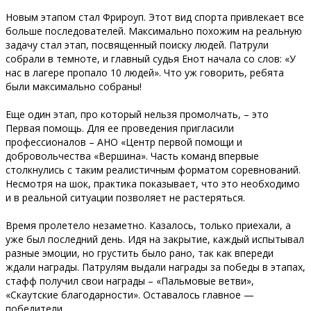
Новым этапом стал Фрироуп. Этот вид спорта привлекает все
больше последователей. Максимально похожим на реальную
задачу стал этап, посвященный поиску людей. Патрули
собрали в темноте, и главный судья Енот начала со слов: «У
нас в лагере пропало 10 людей». Что уж говорить, ребята
были максимально собраны!
Еще один этап, про который нельзя промолчать, – это
Первая помощь. Для ее проведения пригласили
профессионалов – АНО «Центр первой помощи и
добровольчества «Вершина». Часть команд впервые
столкнулись с таким реалистичным форматом соревнований.
Несмотря на шок, практика показывает, что это необходимо
и в реальной ситуации позволяет не растеряться.
Время пролетело незаметно. Казалось, только приехали, а
уже был последний день. Идя на закрытие, каждый испытывал
разные эмоции, но грустить было рано, так как впереди
ждали награды. Патрулям выдали награды за победы в этапах,
стафф получил свои награды – «Пальмовые ветви»,
«Скаутские благодарности». Оставалось главное —
победители.