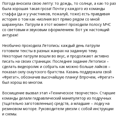
Погода вносила свою лепту: то дождь, то солнце, а как-то раз
была хорошая такая гроза! Почти у каждого из команды
стаффа (да и у участников, пожалуй, тоже) есть правдивая
история о том как «молния вот прямо рядом со мной
шарахнула». Патрули в этот момент проходили полосу МЧС
со световым и звуковым оформлением. Вот уж настоящий
антураж!
Необычно проходила Летопись: каждый день патрули
готовили тексты в разных жанрах на заданную тему.
Некоторые патрули вошли во вкус, и продолжают активно
писать на своих страницах. Последнее задание Летописи –
сделать видеоролик и собрать как можно больше лайков –
показал силу скаутского братства. Казань поддержала свой
«Фрегат», обозначив высочайшую планку! Впрочем, «Фрегат»
был хорош во многом.
Восхищение вызвал этап «Техническое творчество». Старшие
команды делали гидравлический манипулятор из подручных
(тщательно заготовленных) средств, а младшие – лодку на
резиновом моторе. Руководители увезли с собой инструкции
и схемы.