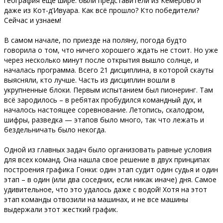
география еще шире: были представители из Кемерово и
даже из Кот-д’Ивуара. Как всё прошло? Кто победители?
Сейчас и узнаем!
В самом начале, по приезде на поляну, погода будто
говорила о том, что ничего хорошего ждать не стоит. Но уже
через несколько минут после открытия вышло солнце, и
началась программа. Всего 21 дисциплина, в которой скауты
выясняли, кто лучше. Часть из дисциплин вошли в
укрупненные блоки. Первым испытанием был пионеринг. Там
всё зародилось – в ребятах пробудился командный дух, и
началось настоящее соревнование. Летопись, скалодром,
шифры, разведка — этапов было много, так что лежать и
бездельничать было некогда.
Одной из главных задач было организовать равные условия
для всех команд. Она нашла свое решение в двух принципах
построения графика Гонки: один этап судит один судья и один
этап – в один (или два соседних, если никак иначе) дня. Самое
удивительное, что это удалось даже с водой! Хотя на этот
этап команды отвозили на машинах, и не все машины
выдержали этот жесткий график.