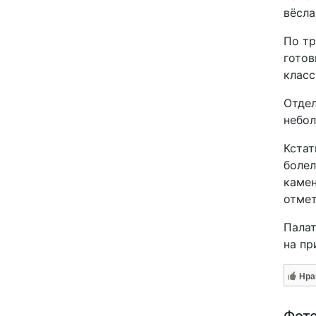
вёсла
По тр
готов
класс
Отдел
небол
Кстат
болел
камен
отмет
Палат
на п
Нра