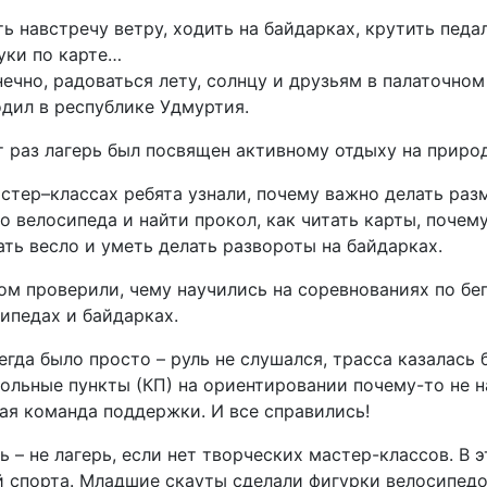
ь навстречу ветру, ходить на байдарках, крутить педа
уки по карте…
нечно, радоваться лету, солнцу и друзьям в палаточном
дил в республике Удмуртия.
т раз лагерь был посвящен активному отдыху на природ
стер–классах ребята узнали, почему важно делать разм
о велосипеда и найти прокол, как читать карты, почем
ть весло и уметь делать развороты на байдарках.
ом проверили, чему научились на соревнованиях по бег
ипедах и байдарках.
егда было просто – руль не слушался, трасса казалась 
ольные пункты (КП) на ориентировании почему-то не н
я команда поддержки. И все справились!
ь – не лагерь, если нет творческих мастер-классов. В 
 спорта. Младшие скауты сделали фигурки велосипедов