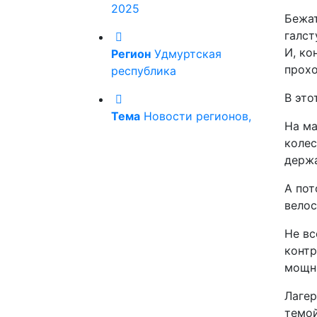
2025
Бежат
галст
И, ко
Регион
Удмуртская
прохо
республика
В это
Тема
Новости регионов,
На ма
колес
держа
А пот
велос
Не вс
контр
мощна
Лагер
темой