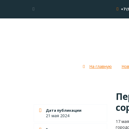
+7 (
Пермские скауты и е
На главную
Нов
Пе
со
Дата публикации
21 мая 2024
17 мая
город