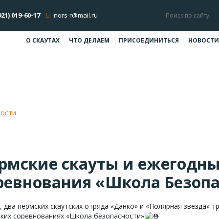
921) 019-60-17
nors-r@mail.ru
О СКАУТАХ
ЧТО ДЕЛАЕМ
ПРИСОЕДИНИТЬСЯ
НОВОСТИ
жегодные городские соревнования 
ости
Пермские скауты и ежегодные городские соревновани
рмские скауты и ежегодны
ревнования «Школа Безоп
, два пермских скаутских отряда «Данко» и «Полярная звезда» 
ских соревнованиях «Школа безопасности»