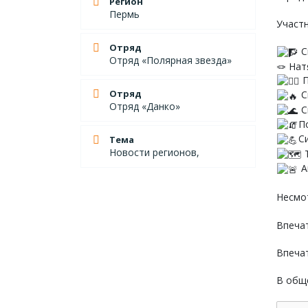
Регион
Пермь
Участн
Отряд
С
Отряд «Полярная звезда»
🪢 На
П
Отряд
С
Отряд «Данко»
С
П
С
Тема
Новости регионов,
️
А
Несмот
Впечат
Впеча
В обще