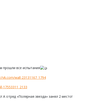
ом прошли все испытания
://vk.com/wall-23131167_1794
all-17553311_2133
 А отряд «Полярная звезда» занял 2 место!