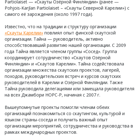
Partiolaiset — «Скауты Озёрной Финляндии» (ранее —
Pohjois-Karjlan Partiolaiset – «Скауты Северной Карелии») с
самого её зарождения (около 1997 года).
Известно, что на традиции и структуру организации
«Скауты Карелии»
повлиял опыт финской скаутской
организации. Тайна — руководитель, активно
способствовавший развитию нашей организации. С 2009
года Тайна является членом группы «Сосед». Группа
координирует сотрудничество «Скаутов Озёрной
Финляндии» и «Скаутов Карелии». Тайна содействовала
организации множества скаутских проектов, лагерей,
походов, руководительских встреч и курсов скаутских
руководителей в Карелии и Озёрной Финляндии. Также
Тайна руководила делегациями или замещала руководителя
на всех Джамбори НОРС-Р, начиная с 2007 г.
Вышеупомнутые проекты помогли членам обеих
организаций познакомиться со скаутингом, культурой и
языком страны-соседа и получить важный опыт
организации мероприятий, сотрудничества и руководства в
рамках международных проектов.