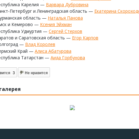
еспублика Карелия —
Варвара Дубровина
анкт-Петербург и Ленинградская область —
Екатерина Скороход
урманская область —
Наталья Панова
мск и Кемерово —
Ксения Эйхман
еспублика Удмуртия —
Сергей Стерхов
аратов и Саратовская область —
Егор Карпов
олгоград —
Влад Королев
ермский Край —
Алиса Абатурова
еспублика Татарстан —
Аида Горбунова
вится
3
Не нравится
галерея