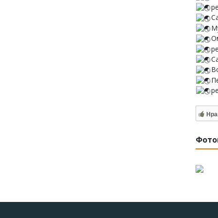
р
С
М
О
р
С
В
П
р
Нра
Фото