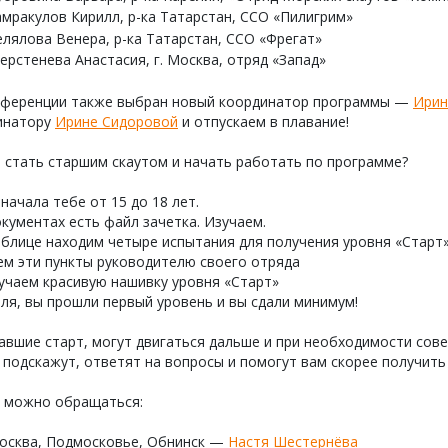
амракулов Кирилл, р-ка Татарстан, ССО «Пилигрим»
елялова Венера, р-ка Татарстан, ССО «Фрегат»
ерстенева Анастасия, г. Москва, отряд «Запад»
нференции также выбран новый координатор программы —
Ирин
инатору
Ирине Сидоровой
и отпускаем в плавание!
 стать старшим скаутом и начать работать по программе?
 начала тебе от 15 до 18 лет.
окументах есть файл зачетка. Изучаем.
аблице находим четыре испытания для получения уровня «Старт
ем эти пункты руководителю своего отряда
учаем красивую нашивку уровня «Старт»
-ля, вы прошли первый уровень и вы сдали минимум!
авшие старт, могут двигаться дальше и при необходимости сов
 подскажут, ответят на вопросы и помогут вам скорее получить
у можно обращаться:
осква, Подмосковье, Обнинск —
Настя Шестернёва