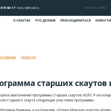
 019-60-17
nors-r@mail.ru
О СКАУТАХ
ЧТО ДЕЛАЕМ
ПРИСОЕДИНИТЬСЯ
НОВОСТИ
рамма старших скаутов идет по ст
а главную
Новости
Программа старших скаутов идет по стр
ограмма старших скаутов и
пешное выполнение программы Старших скаутов НОРС-Р на конф
ком старшего скаута следующие участники программы:
убровина Варвара, р-ка Карелия, «Отряд Морских скаутов «Комп