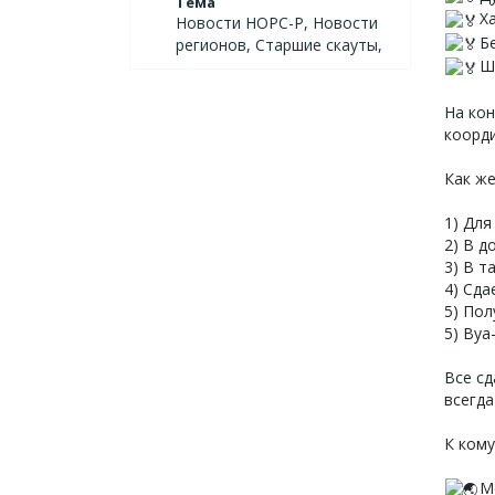
Тема
Х
Новости НОРС-Р, Новости
Б
регионов, Старшие скауты,
Ш
На ко
коорд
Как же
1) Для
2) В д
3) В т
4) Сда
5) Пол
5) Вуа
Все сд
всегда
К ком
М