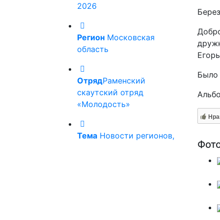
2026
Берез
Добро
Регион
Московская
дружн
область
Егорь
Было 
Отряд
Раменский
скаутский отряд
Альб
«Молодость»
Нра
Тема
Новости регионов,
Фот