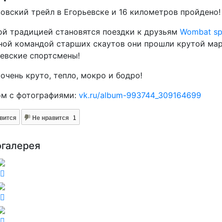
овский трейл в Егорьевске и 16 километров пройдено!
й традицией становятся поездки к друзьям
Wombat sp
ой командой старших скаутов они прошли крутой мар
евские спортсмены!
очень круто, тепло, мокро и бодро!
ом с фотографиями:
vk.ru/album-993744_309164699
вится
Не нравится
1
огалерея