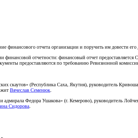
ие финансового отчета организации и поручить им довести его д
и финансовой отчетности: финансовый отчет предоставляется С
кументы предоставляются по требованию Ревизионной комисси
их скаутов» (Республика Саха, Якутия), руководитель Кривош
олжит
Вячеслав Семенюк
.
адмирала Федора Ушакова» (г. Кемерово), руководитель Лойче
ина Сидорова
.