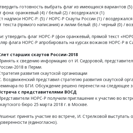
вердить готовность выбрать флаг из имеющихся вариантов (5) /
 фона: оранжевый (4) / белый (2) / воздержался (1)
т надписи НОРС-Р: (5) / НОРС-Р Скауты России (1) / воздержался 
 текста (прямого написания) и лилии белый: (6) / черный (0) / во
ие
: утвердить флаг НОРС-Р (фон оранжевый, прямой текст «НОРС
ляр флага НОРС-Р апробировать на курсах вожаков НОРС-Р в Са
Слет старших скаутов России-2018
Принять к сведению информацию от И. Сидоровой, представител
России-2018 в Перми.
Стратегия развития скаутской организации
С. Воздвиженский представил стратегию развития скаутской орг
семинара по БГИ. Обсуждение решено перенести на следующее 
Встреча с представителями ВОСД
Представители НОРС-Р получили приглашение к участию во встр
скаутского бюро 25 марта 2018 г. в Москве.
Решение
: принять участие во встрече, И. Стрелковой выступать
доверенности (единогласно).