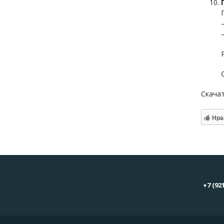
Скача
Нра
+7 (92