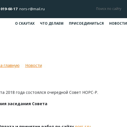
 019-60-17
nors-r@mail.ru
О СКАУТАХ
ЧТО ДЕЛАЕМ
ПРИСОЕДИНИТЬСЯ
НОВОСТИ
ения Совета НОРС-Р от 19 марта 2
а главную
Новости
Решения Совета НОРС-Р от 19 марта 20
та 2018 года состоялся очередной Совет НОРС-Р.
ия заседания Совета
Оплата и принятие работ по сайту
nors-r.ru