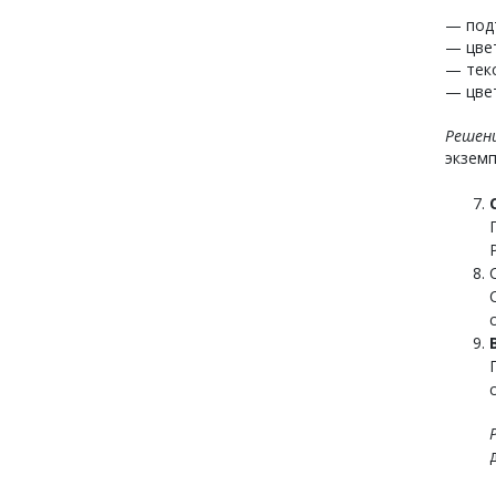
— подт
— цвет
— текс
— цвет
Решен
экземп