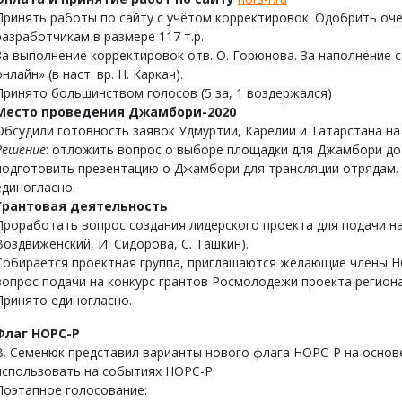
Принять работы по сайту с учётом корректировок. Одобрить оч
разработчикам в размере 117 т.р.
За выполнение корректировок отв. О. Горюнова. За наполнение 
онлайн» (в наст. вр. Н. Каркач).
Принято большинством голосов (5 за, 1 воздержался)
М
есто проведения Джамбори-2020
Обсудили готовность заявок Удмуртии, Карелии и Татарстана н
Решение
: отложить вопрос о выборе площадки для Джамбори до 
подготовить презентацию о Джамбори для трансляции отрядам.
единогласно.
Грантовая деятельность
Проработать вопрос создания лидерского проекта для подачи на 
Воздвиженский, И. Сидорова, С. Ташкин).
Собирается проектная группа, приглашаются желающие члены Н
вопрос подачи на конкурс грантов Росмолодежи проекта региона
Принято единогласно.
Флаг НОРС-Р
В. Семенюк представил варианты нового флага НОРС-Р на основ
использовать на событиях НОРС-Р.
Поэтапное голосование: