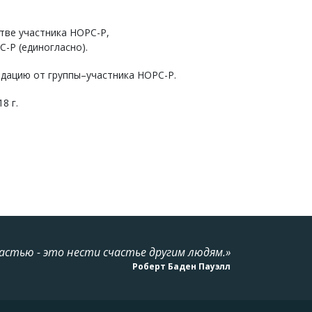
стве участника НОРС-Р,
С-Р (единогласно).
дацию от группы–участника НОРС-Р.
8 г.
астью - это нести счастье другим людям.»
Роберт Баден Пауэлл