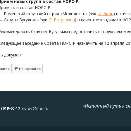
Прием новых групп в состав НОРС-Р
Принять в состав НОРС-Р:
— Раменский скаутский отряд «Молодость» (рук.
И. Арон
) в каче
— Скауты Бугульмы (рук.
Р. Батуллина
) в качестве кандидата НОР
Рекомендовать Скаутам Бугульмы предоставить вторую рекомен
Следующее заседание Совета НОРС-Р назначить на 12 апреля 201
ть документ
вится
Не нравится
«Истинный путь к сч
1) 019-60-17
nors-r@mail.ru