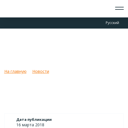
О СКАУТАХ
Русский
ЧТО ДЕЛАЕМ
ПРИСОЕДИНИТЬСЯ
НОВОСТИ
Скаутмастер Сергей
СОБЫТИЯ
Шишлянников в эфире
ОТРЯДЫ
ДОКУМЕНТЫ
Воронежского телевидения
КОНТАКТЫ
На главную
Новости
Скаутмастер Сергей Шишлянников в
эфире Воронежского телевидения
Дата публикации
16 марта 2018