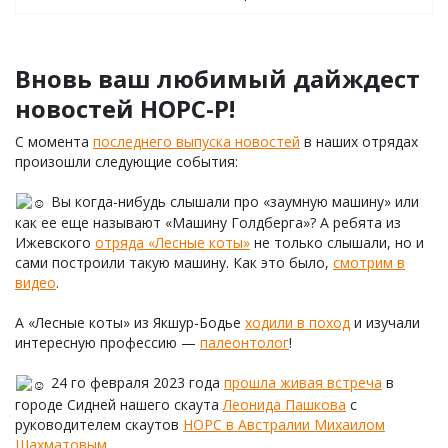
Вновь ваш любимый дайждест
новостей НОРС-Р!
С момента
последнего выпуска новостей
в наших отрядах
произошли следующие события:
Вы когда-нибудь слышали про «заумную машину» или
как ее еще называют «Машину Голдберга»? А ребята из
Ижевского
отряда «Лесные коты»
не только слышали, но и
сами построили такую машину. Как это было,
смотрим в
видео
.
А «Лесные коты» из Якшур-Бодье
ходили в поход
и изучали
интересную профессию —
палеонтолог
!
24 го февраля 2023 года
прошла живая встреча
в
городе Сидней нашего скаута
Леонида Пашкова
с
руководителем скаутов
НОРС в Австралии
Михаилом
Шахматовым
.