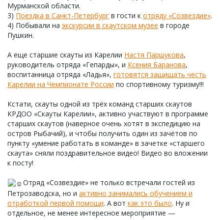
Мурманской области.
3)
Поездка в Санкт-Петербург
в гости к
отряду «Созвездие»
.
4) Побывали на
экскурсии в скаутском музее
в городе
Пушкин.
А еще старшие скауты из Карелии
Настя Паршукова
,
руководитель отряда «Гепарды», и
Ксения Баранова
,
воспитанница отряда «Ладья»,
готовятся защищать честь
Карелии на Чемпионате России
по спортивному туризму!!!
Кстати, скауты одной из трёх команд старших скаутов
КРДОО «Скауты Карелии», активно участвуют в программе
старших скаутов (наверное очень хотят в экспедицию на
остров Рыбачий), и чтобы получить один из зачётов по
пункту «умение работать в команде» в зачетке «старшего
скаута» сняли поздравительное видео! Видео во вложении
к посту!
Отряд «Созвездие» не только встречали гостей из
Петрозаводска, но и
активно занимались обучением и
отработкой первой помощи
. А вот
как это было
. Ну и
отдельное, не менее интересное мероприятие —