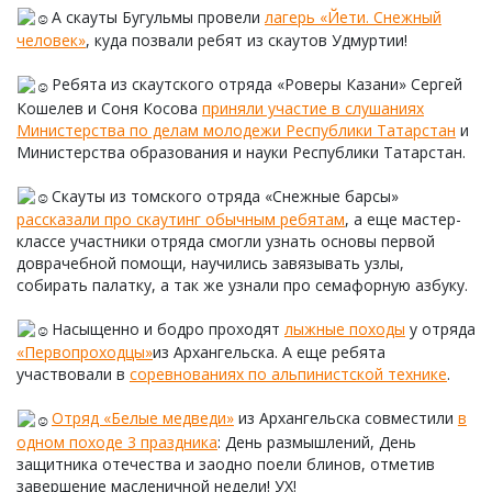
А скауты Бугульмы провели
лагерь «Йети. Снежный
человек»
, куда позвали ребят из скаутов Удмуртии!
Ребята из скаутского отряда «Роверы Казани» Сергей
Кошелев и Соня Косова
приняли участие в слушаниях
Министерства по делам молодежи Республики Татарстан
и
Министерства образования и науки Республики Татарстан.
Скауты из томского отряда «Снежные барсы»
рассказали про скаутинг обычным ребятам
, а еще мастер-
классе участники отряда смогли узнать основы первой
доврачебной помощи, научились завязывать узлы,
собирать палатку, а так же узнали про семафорную азбуку.
Насыщенно и бодро проходят
лыжные походы
у отряда
«Первопроходцы»
из Архангельска. А еще ребята
участвовали в
соревнованиях по альпинистской технике
.
Отряд «Белые медведи»
из Архангельска совместили
в
одном походе 3 праздника
: День размышлений, День
защитника отечества и заодно поели блинов, отметив
завершение масленичной недели! УХ!