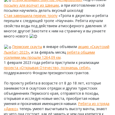
посылку для волчат из Швеции
, а при изготовлении этой
посылки научились делать вкусный шоколад!
Стая завершила первую тропу
«Тропа в джунгли» и ребята
перешли к следующей тропе «Научная». Ребята изучали
свойства воды под действием атмосферного давления. И
многое другое! Захотите к ним на страничку и вы узнаете
много нового
Пермские скауты
в январе объявили
акцию «Скаутский
Лыжбат-2023»
, и за февраль месяц
ребята общими
усилиями мы прошли 1264,09 км
.
1 февраля 2023 года ребята приступили к реализации
проекта «Открывая Отечество, познаешь себя!»
,
поддержанного Фондом президентских грантов.
По проекту ребята в возрасте от 8 до 18 лет, которые
занимаются в скаутских отрядах и других туристских
объединениях Пермского края, отправятся в походы,
открывая и исследуя новые места, приобретая новые
умения и прокачивая имеющиеся навыки.
Ребята из отряда
«Данко»
теперь умеют высчитывать высоту мачты, знают
из чего она состоит, как её чинить и чем она крепится к