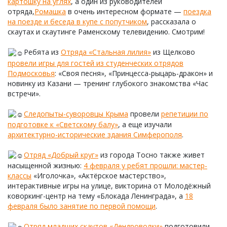
картошку на углях
, а один из руководителей
отряда,
Ромашка
в очень интересном формате —
поездка
на поезде и беседа в купе с попутчиком
, рассказала о
скаутах и скаутинге Раменскому телевидению. Смотрим!
Ребята из
Отряда «Стальная лилия»
из Щелково
провели игры для гостей из студенческих отрядов
Подмосковья
: «Своя песня», «Принцесса-рыцарь-дракон» и
новинку из Казани — тренинг глубокого знакомства «Час
встречи».
Следопыты-суворовцы Крыма
провели
репетиции по
подготовке к «Светскому балу»
, а еще изучали
архитектурно-исторические здания Симферополя
.
Отряд «Добрый круг»
из города Тосно также живет
насыщенной жизнью:
4 февраля у ребят прошли: мастер-
классы
«Иголочка», «Актёрское мастерство»,
интерактивные игры на улице, викторина от Молодёжный
коворкинг-центр на тему «Блокада Ленинграда», а
18
февраля было занятие по первой помощи
.
Отряд младших скаутов «Дендроволки»
подготовили