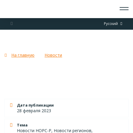
О СКАУТАХ
Русский
ЧТО ДЕЛАЕМ
ПРИСОЕДИНИТЬСЯ
НОВОСТИ
Скаутские новости. Февраль 2023!
СОБЫТИЯ
ОТРЯДЫ
На главную
Новости
Скаутские новости. Февраль
ДОКУМЕНТЫ
2023!
КОНТАКТЫ
Дата публикации
28 февраля 2023
Тема
Новости НОРС-Р, Новости регионов,