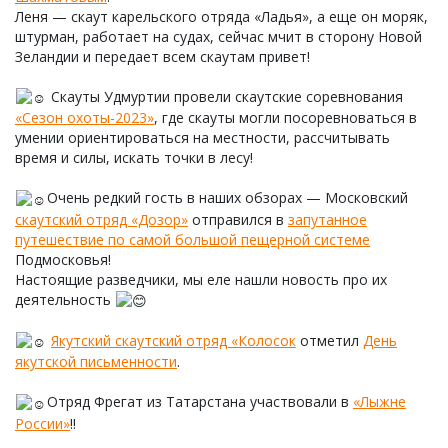
Леня — скаут карельского отряда «Ладья», а еще он моряк,
штурман, работает на судах, сейчас мчит в сторону Новой
Зеландии и передает всем скаутам привет!
Скауты Удмуртии провели скаутские соревнования
«Сезон охоты-2023»
, где скауты могли посоревноваться в
умении ориентироваться на местности, рассчитывать
время и силы, искать точки в лесу!
Очень редкий гость в наших обзорах — Московский
скаутский отряд «Дозор»
отправился в
запутанное
путешествие по самой большой пещерной системе
Подмосковья!
Настоящие разведчики, мы еле нашли новость про их
деятельность
Якутский скаутский отряд «Колосок
отметил
День
якутской письменности
.
Отряд Фрегат из Татарстана участвовали в
«Лыжне
России»
!!