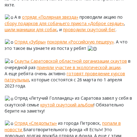
яхте.
А в
отряде «Полярная звезда»
проводили акцию по
сбору подарков для собачьего приюта «Доброе сердце»
,
шили манишки для собак
, и
проводили скаутский бег
.
Отряд «Зубры»
покоряли «Российскую пещеру»
. А что
это такое вы узнаете из поста у ребят
Скауты Саратовской областной организации скаутов
в
очередной раз
приняли участие в экологической акции
.
А еще ребята очень активно
готовят проведение курсов
патрульных
, которые состоятся с 26 марта по 1 апреля
2023 года.
Отряд «Летучий Голландец» из Саратова завел у себя в
скаутской семье
крутой скаутский альбом
! Обязательно
берите на заметку!
Oтряд «Следопыты»
из города Петровск,
попали в
новости
Благотворительного фонда «Я Есть!»! Это
довольно долгая дружба отряда и фонда. А еще с этим