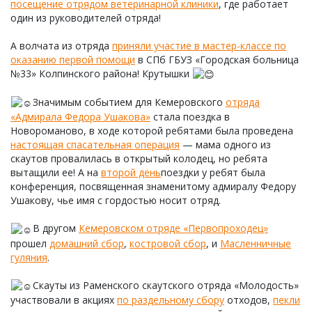
посещение отрядом ветеринарной клиники
, где работает
один из руководителей отряда!
А волчата из отряда
приняли участие в мастер-классе по
оказанию первой помощи
в СПб ГБУЗ «Городская больница
№33» Колпинского района! Крутышки
Значимым событием для Кемеровского
отряда
«Адмирала Федора Ушакова»
стала поездка в
Новороманово, в ходе которой ребятами была проведена
настоящая спасательная операция
— мама одного из
скаутов провалилась в открытый колодец, но ребята
вытащили ее! А на
второй день
поездки у ребят была
конференция, посвященная знаменитому адмиралу Федору
Ушакову, чье имя с гордостью носит отряд.
В другом
Кемеровском отряде «Первопроходец»
прошел
домашний сбор
,
костровой сбор
, и
Масленничные
гуляния
.
Скауты из Раменского скаутского отряда «Молодость»
участвовали в акциях
по раздельному сбору
отходов,
пекли