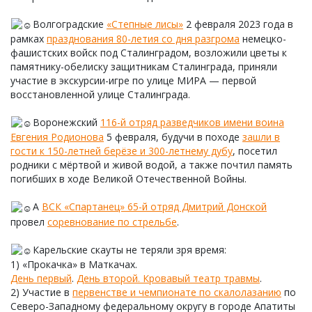
Волгоградские
«Степные лисы»
2 февраля 2023 года в
рамках
празднования 80-летия со дня разгрома
немецко-
фашистских войск под Сталинградом, возложили цветы к
памятнику-обелиску защитникам Сталинграда, приняли
участие в экскурсии-игре по улице МИРА — первой
восстановленной улице Сталинграда.
Воронежский
116-й отряд разведчиков имени воина
Евгения Родионова
5 февраля, будучи в походе
зашли в
гости к 150-летней берёзе и 300-летнему дубу
, посетил
родники с мёртвой и живой водой, а также почтил память
погибших в ходе Великой Отечественной Войны.
А
ВСК «Спартанец» 65-й отряд Дмитрий Донской
провел
соревнование по стрельбе
.
Карельские скауты не теряли зря время:
1) «Прокачка» в Маткачах.
День первый
.
День второй. Кровавый театр травмы
.
2) Участие в
первенстве и чемпионате по скалолазанию
по
Северо-Западному федеральному округу в городе Апатиты