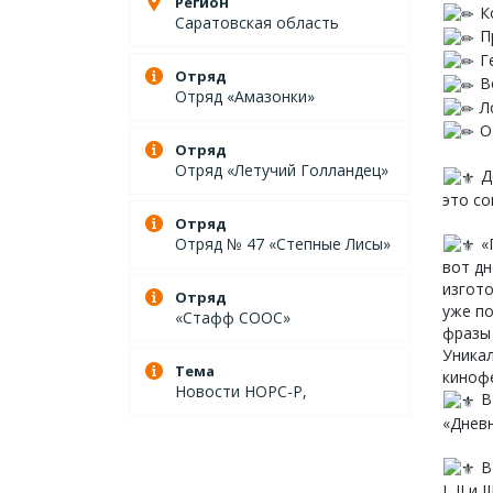
Регион
Ко
Саратовская область
Пр
Ге
Отряд
Во
Отряд «Амазонки»
Ло
От
Отряд
Отряд «Летучий Голландец»
Д
это с
Отряд
«П
Отряд № 47 «Степные Лисы»
вот дн
изгото
Отряд
уже п
«Стафф СООС»
фразы
Уникал
Тема
киноф
Новости НОРС-Р,
В 
«Дневн
В
I, II 