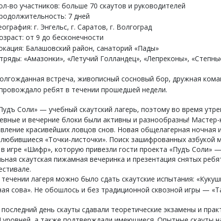
л-во участников: больше 70 скаутов и руководителей
одолжительность: 7 дней
ография: г. Энгельс, г. Саратов, г. Волгоград
зраст: от 9 до бесконечности
кация: Балашовский район, санаторий «Пады»
ряды: «Амазонки», «Летучий Голландец», «Лепреконы», «Степн
олгожданная встреча, живописный сосновый бор, дружная коман
опровождало ребят в течении прошедшей недели.
удъ Соли» — учебный скаутский лагерь, поэтому во время утре
евные и вечерние блоки были активны и разнообразны! Мастер-
вление красивейших ловцов снов. Новая общелагерная ночная и
олюбившиеся «Точки-листочки». Поиск зашифрованных азбукой 
 в игре «Шифр», которую привезли гости проекта «Пудъ Соли» 
ьная скаутская пижамная вечеринка и презентация снятых реб
естивале.
течении лагеря можно было сдать скаутские испытания: «Кукушк
ая сова». Не обошлось и без традиционной сквозной игры — «Та
 последний день скауты сдавали теоретические экзамены и прак
и III уровней, а также подтверждали имеющиеся. Опытные скауты