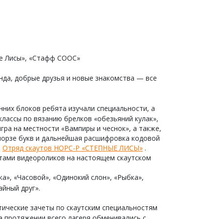
ые Лисы», «Стафф СООС»
да, добрые друзья и новые знакомства — все
нних блоков ребята изучали специальности, а
классы по вязанию брелков «обезьяний кулак»,
гра на местности «Вампиры и чеснок», а также,
морзе букв и дальнейшая расшифровка кодовой
—
Отряд скаутов НОРС-Р «СТЕПНЫЕ ЛИСЫ»
.
ятами видеороликов на настоящем скаутском
а», «Часовой», «Одинокий слон», «Рыбка»,
йный друг».
тические зачеты по скаутским специальностям
 на протяжении всего лагеря обменивались с