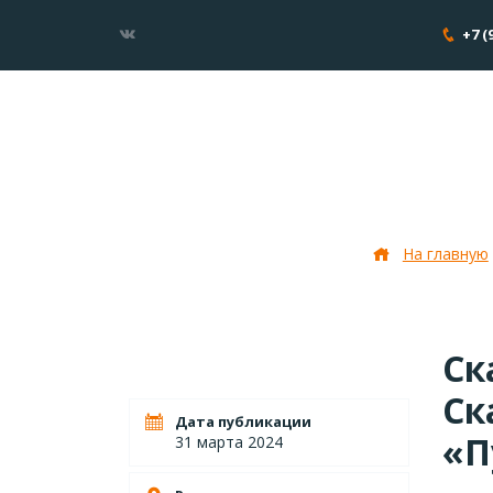
+7 (
Скауты СООС 
На главную
Ск
Ск
Дата публикации
«П
31 марта 2024