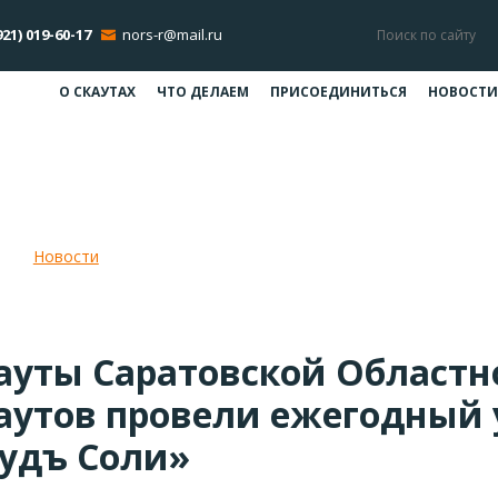
921) 019-60-17
nors-r@mail.ru
О СКАУТАХ
ЧТО ДЕЛАЕМ
ПРИСОЕДИНИТЬСЯ
НОВОСТИ
провели ежегодный учебный лагер
Новости
Скауты СООС провели ежегодный учебный лаг
ауты Саратовской Област
аутов провели ежегодный 
удъ Соли»