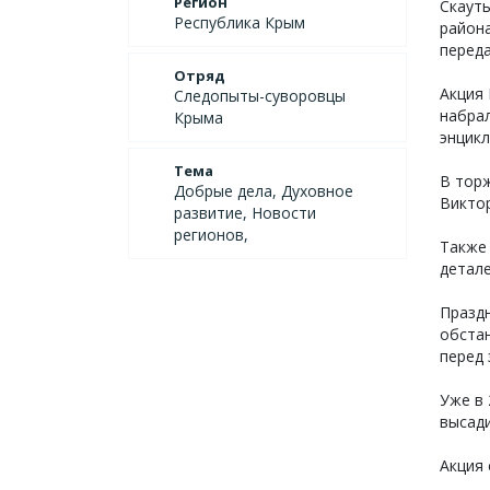
Регион
Скаут
Республика Крым
района
переда
Отряд
Акция 
Следопыты-суворовцы
набрал
Крыма
энцикл
Тема
В тор
Добрые дела, Духовное
Виктор
развитие, Новости
регионов,
Также 
детале
Праздн
обста
перед 
Уже в 
высад
Акция 