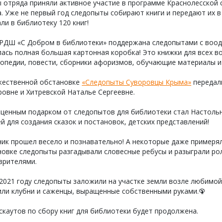
ы отряда приняли активное участие в программе Краснолесской
. Уже не первый год следопыты собирают книги и передают их в 
ли в библиотеку 120 книг!
РДШ «С Добром в библиотеки» поддержана следопытами с вооду
ась полная большая картонная коробка! Это книжки для всех воз
опедии, повести, сборники афоризмов, обучающие материалы и 
жественной обстановке
«Следопыты Суворовцы Крыма»
передали
овне и Хитревской Наталье Сергеевне.
ценным подарком от следопытов для библиотеки стал Настольн
й для создания сказок и постановок, детских представлений!
ик прошел весело и познавательно! А некоторые даже примерял
новке следопыты разгадывали словесные ребусы и разыграли р
зрителями.
2021 году следопыты заложили на участке земли возле любимо
или клубни и саженцы, выращенные собственными руками.🦚
скаутов по сбору книг для библиотеки будет продолжена.