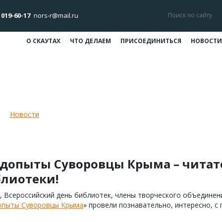
 019-60-17
nors-r@mail.ru
О СКАУТАХ
ЧТО ДЕЛАЕМ
ПРИСОЕДИНИТЬСЯ
НОВОСТИ
оровцы Крыма – читатели и друз
Новости
Следопыты Суворовцы Крыма – читатели и друзья
допыты Суворовцы Крыма – читат
лиотеки!
, Всероссийский день библиотек, члены творческого объединен
опыты Суворовцы Крыма
» провели познавательно, интересно, с