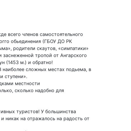
жде всего членов самостоятельного
когго обьединения (ГБОУ ДО РК
ма», родители скаутов, «симпатики»
 заснеженной тропой от Ангарского
 (1453 м.) и обратно!
В наиболее сложных местах подьема, в
и ступени».
адками местности
лько, сколько надобно для
тивных туристов! У большинства
и никак на отражалось на радость от