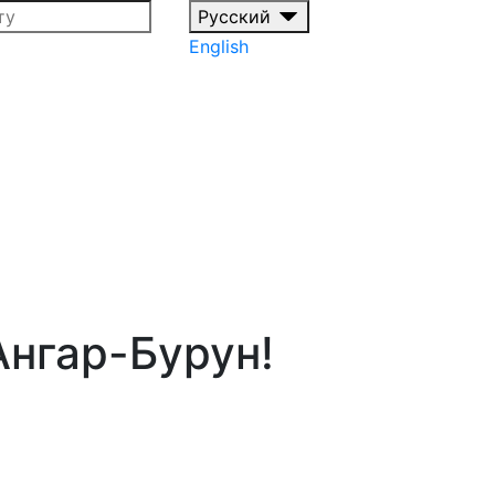
Русский
English
нгар-Бурун!