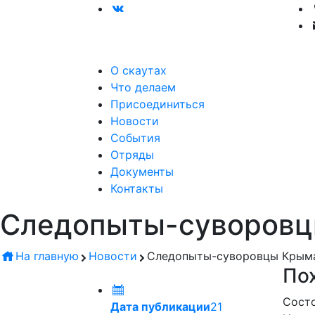
О скаутах
Что делаем
Присоединиться
Новости
События
Отряды
Документы
Контакты
Следопыты-суворовцы
На главную
Новости
Следопыты-суворовцы Крыма
Пох
Состо
Дата публикации
21