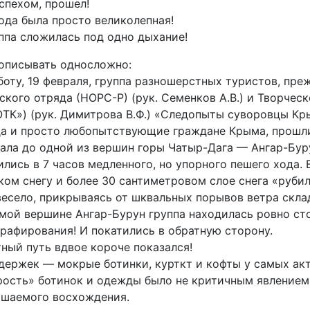
успехом, прошел!
ода была просто великолепная!
ппа сложилась под одно дыхание!
описывать односложно:
боту, 19 февраля, группа разношерстных туристов, пре
ского отряда (НОРС-Р) (рук. Семенков А.В.) и Творчес
К») (рук. Димитрова В.Ф.) «Следопыты суворовцы Кры
а и просто любопытствующие граждане Крыма, прошли
ала до одной из вершин горы Чатыр-Дага — Ангар-Бурун
лись в 7 часов медленного, но упорного пешего хода. 
ком снегу и более 30 сантиметровом слое снега «рубил
есело, прикрываясь от шквальных порывов ветра скл
мой вершине Ангар-Бурун группа находилась ровно сто
рафирования! И покатились в обратную сторону.
ный путь вдвое короче показался!
держек — мокрые ботинки, курткт и кофты у самых ак
ость» ботинок и одежды было не критичным явлением 
ршаемого восхождения.