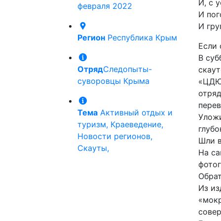
И, с 
февраля 2022
И пог
И гру
Регион
Республика Крым
Если 
В суб
Отряд
Следопыты-
скаут
суворовцы Крыма
«ЦДЮТ
отряд
перев
Тема
Активный отдых и
Уложи
туризм, Краеведение,
глубо
Новости регионов,
Шли в
Скауты,
На са
фотог
Обрат
Из из
«мокр
сове