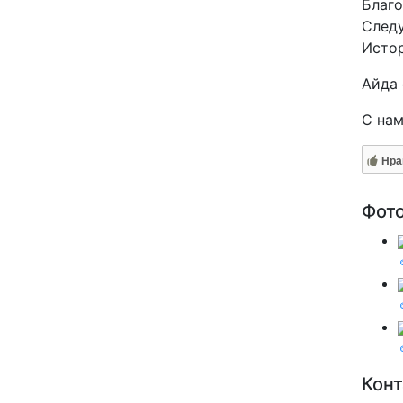
Благо
Следу
Истор
Айда 
С нам
Нра
Фот
Кон