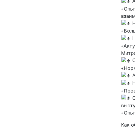
А
«Опыт
взаи
Н
«Боль
Н
«Акту
Митр
С
«Норм
А
Н
«Прое
С
высту
«Опы
Как о