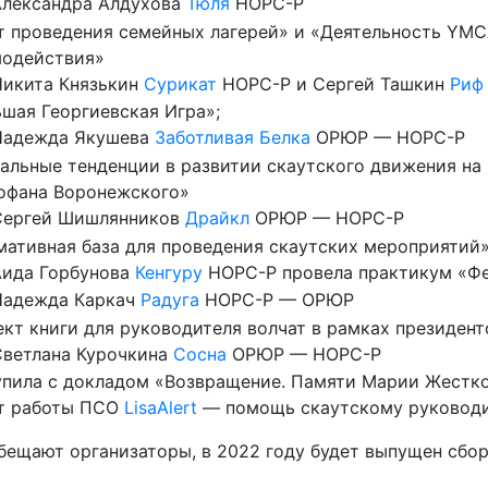
лександра Алдухова
Тюля
НОРС-Р
 проведения семейных лагерей» и «Деятельность YMC
модействия»
икита Князькин
Сурикат
НОРС-Р и Сергей Ташкин
Риф
шая Георгиевская Игра»;
адежда Якушева
Заботливая Белка
ОРЮР — НОРС-Р
альные тенденции в развитии скаутского движения на 
офана Воронежского»
ергей Шишлянников
Драйкл
ОРЮР — НОРС-Р
ативная база для проведения скаутских мероприятий
ида Горбунова
Кенгуру
НОРС-Р провела практикум «Фе
адежда Каркач
Радуга
НОРС-Р — ОРЮР
кт книги для руководителя волчат в рамках президент
ветлана Курочкина
Сосна
ОРЮР — НОРС-Р
пила с докладом «Возвращение. Памяти Марии Жестков
т работы ПСО
LisaAlert
— помощь скаутскому руководи
бещают организаторы, в 2022 году будет выпущен сбо