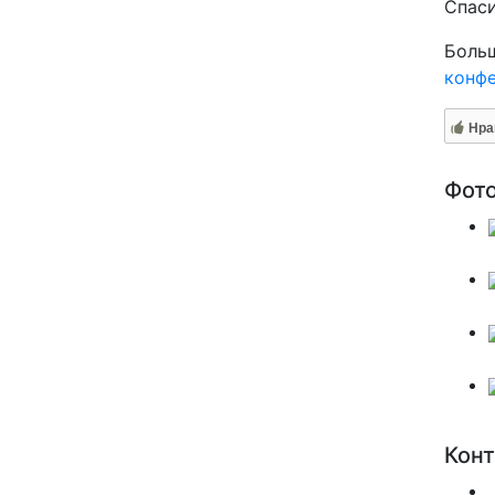
Спаси
Боль
конф
Нра
Фот
Кон