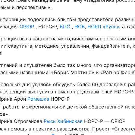
йских Юных Разведчиков на тему «Педагогика российс
емы и перспективы».
нференции поделились опытом представители различн
низаций:
ОРЮР
, НОРС-Р,
БПС
,
НОВ
,
НОРД «Русь»
, а т
ренция была насыщена методическим и проектным оп
ии скаутинга, методике, управлении, фандрайзинге и,
!
плений и слушателей было так много, что организатор
асными названиями: «Борис Мартино» и «Рагнар Фернб
неполных дня удалось обсудить более 60 докладов в ра
нференции выступило немало представителей НОРС-Р:
рина Арон
Ромашка
НОРС-Р
 работы межрегиональной детской общественной непо
ов»
рина Строганова
Рысь Хибинская
НОРС-Р — ОРЮР
ая помощь в практике разведчества. Проект «Спасате