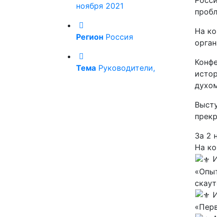
Росси
ноября 2021
пробл
На ко
Регион
Россия
орга
Конфе
Тема
Руководители,
истор
духом
Высту
прекр
За 2 
На ко
И
«Опыт
скаут
И
«Перв