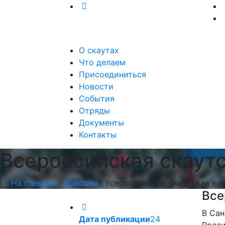
О скаутах
Что делаем
Присоединиться
Новости
События
Отряды
Документы
Контакты
Всероссийская скаут
На главную
Новости
Всероссийская скаутская ко
Все
В Са
Дата публикации
24