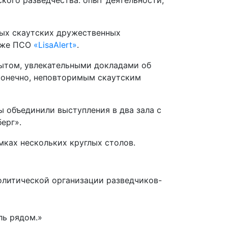
кого разведчества: опыт деятельности,
ых скаутских дружественных
акже ПСО
«LisaAlert»
.
ытом, увлекательными докладами об
 конечно, неповторимым скаутским
ы объединили выступления в два зала с
ерг».
мках нескольких круглых столов.
литической организации разведчиков-
ль рядом.»