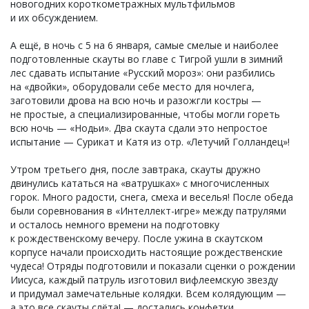
новогодних короткометражных мультфильмов
и их обсуждением.
А ещё, в ночь с 5 на 6 января, самые смелые и наиболее
подготовленные скауты во главе с Тигрой ушли в зимний
лес сдавать испытание «Русский мороз»: они разбились
на «двойки», оборудовали себе место для ночлега,
заготовили дрова на всю ночь и разожгли костры —
не простые, а специализированные, чтобы могли гореть
всю ночь — «Нодьи». Два скаута сдали это непростое
испытание — Сурикат и Катя из отр. «Летучий Голландец»!
Утром третьего дня, после завтрака, скауты дружно
двинулись кататься на «ватрушках» с многочисленных
горок. Много радости, снега, смеха и веселья! После обеда
были соревнования в «Интеллект-игре» между патрулями
и осталось немного времени на подготовку
к рождественскому вечеру. После ужина в скаутском
корпусе начали происходить настоящие рождественские
чудеса! Отряды подготовили и показали сценки о рождении
Иисуса, каждый патруль изготовил вифлеемскую звезду
и придумал замечательные колядки. Всем колядующим —
а это все скауты слёта! — достались конфетки