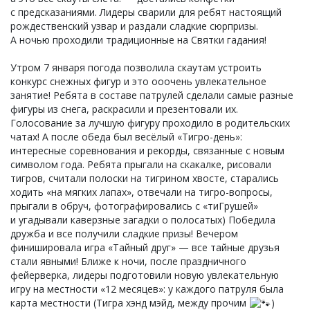
с предсказаниями. Лидеры сварили для ребят настоящий
рождественский узвар и раздали сладкие сюрпризы.
А ночью проходили традиционные на Святки гадания!
Утром 7 января погода позволила скаутам устроить
конкурс снежных фигур и это ооочень увлекательное
занятие! Ребята в составе патрулей сделали самые разные
фигуры из снега, раскрасили и презентовали их.
Голосование за лучшую фигуру проходило в родительских
чатах! А после обеда был весёлый «Тигро-день»:
интересные соревнования и рекорды, связанные с новым
символом года. Ребята прыгали на скакалке, рисовали
тигров, считали полоски на тигрином хвосте, старались
ходить «на мягких лапах», отвечали на тигро-вопросы,
прыгали в обруч, фотографировались с «тиГрушей»
и угадывали каверзные загадки о полосатых) Победила
дружба и все получили сладкие призы! Вечером
финишировала игра «Тайный друг» — все тайные друзья
стали явными! Ближе к ночи, после праздничного
фейерверка, лидеры подготовили новую увлекательную
игру на местности «12 месяцев»: у каждого патруля была
карта местности (Тигра хэнд мэйд, между прочим
)