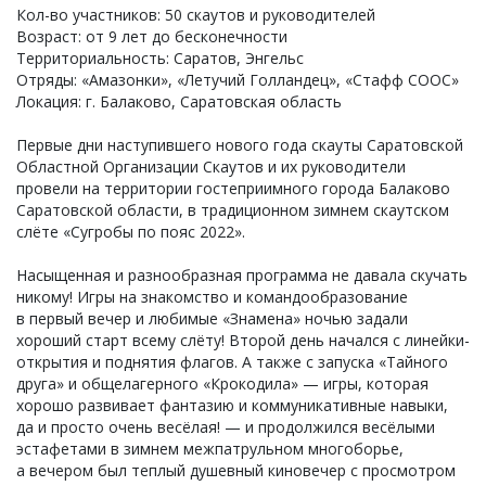
Кол-во участников: 50 скаутов и руководителей
Возраст: от 9 лет до бесконечности
Территориальность: Саратов, Энгельс
Отряды: «Амазонки», «Летучий Голландец», «Стафф СООС»
Локация: г. Балаково, Саратовская область
Первые дни наступившего нового года скауты Саратовской
Областной Организации Скаутов и их руководители
провели на территории гостеприимного города Балаково
Саратовской области, в традиционном зимнем скаутском
слёте «Сугробы по пояс 2022».
Насыщенная и разнообразная программа не давала скучать
никому! Игры на знакомство и командообразование
в первый вечер и любимые «Знамена» ночью задали
хороший старт всему слёту! Второй день начался с линейки-
открытия и поднятия флагов. А также с запуска «Тайного
друга» и общелагерного «Крокодила» — игры, которая
хорошо развивает фантазию и коммуникативные навыки,
да и просто очень весёлая! — и продолжился весёлыми
эстафетами в зимнем межпатрульном многоборье,
а вечером был теплый душевный киновечер с просмотром