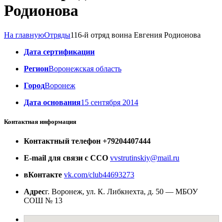
Родионова
На главную
Отряды
116-й отряд воина Евгения Родионова
Дата сертификации
Регион
Воронежская область
Город
Воронеж
Дата основания
15 сентября 2014
Контактная информация
Контактный телефон
+79204407444
E-mail для связи с ССО
vvstrutinskiy@mail.ru
вКонтакте
vk.com/club44693273
Адрес
г. Воронеж, ул. К. Либкнехта, д. 50 — МБОУ
СОШ № 13