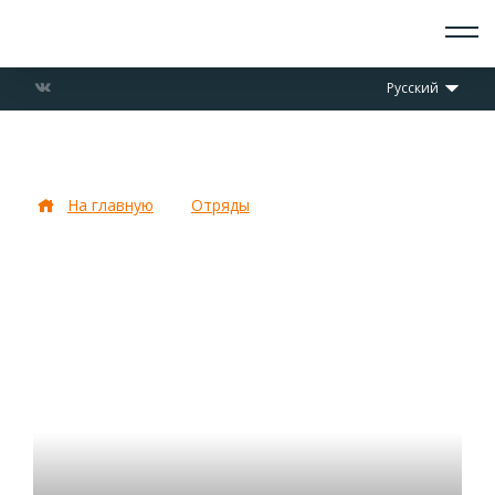
О СКАУТАХ
Русский
ЧТО ДЕЛАЕМ
ПРИСОЕДИНИТЬСЯ
НОВОСТИ
Отряд «Южный Крест»
СОБЫТИЯ
ОТРЯДЫ
На главную
Отряды
Отряд «Южный Крест»
ДОКУМЕНТЫ
КОНТАКТЫ