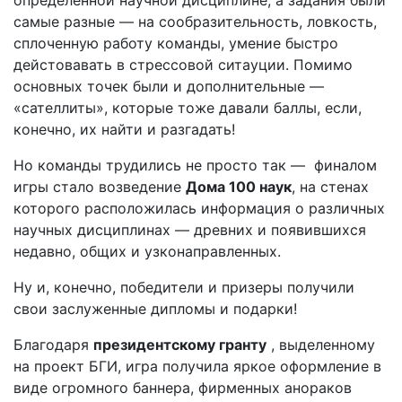
определённой научной дисциплине, а задания были
самые разные — на сообразительность, ловкость,
сплоченную работу команды, умение быстро
дейстовавать в стрессовой ситауции. Помимо
основных точек были и дополнительные —
«сателлиты», которые тоже давали баллы, если,
конечно, их найти и разгадать!
Но команды трудились не просто так — финалом
игры стало возведение
Дома 100 наук
, на стенах
которого расположилась информация о различных
научных дисциплинах — древних и появившихся
недавно, общих и узконаправленных.
Ну и, конечно, победители и призеры получили
свои заслуженные дипломы и подарки!
Благодаря
президентскому гр
анту
, выделенному
на проект БГИ, игра получила яркое оформление в
виде огромного баннера, фирменных анораков