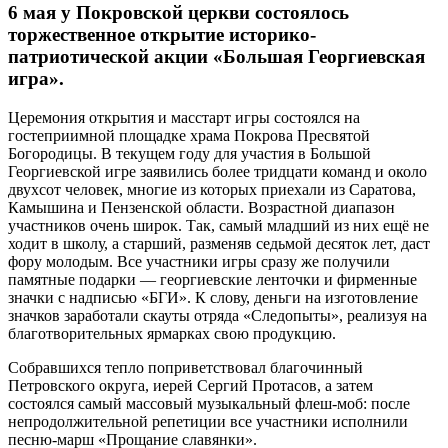
6 мая у Покровской церкви состоялось
торжественное открытие историко-
патриотической акции «Большая Георгиевская
игра».
Церемония открытия и масстарт игры состоялся на
гостеприимной площадке храма Покрова Пресвятой
Богородицы. В текущем году для участия в Большой
Георгиевской игре заявились более тридцати команд и около
двухсот человек, многие из которых приехали из Саратова,
Камышина и Пензенской области. Возрастной диапазон
участников очень широк. Так, самый младший из них ещё не
ходит в школу, а старший, разменяв седьмой десяток лет, даст
фору молодым. Все участники игры сразу же получили
памятные подарки — георгиевские ленточки и фирменные
значки с надписью «БГИ». К слову, деньги на изготовление
значков заработали скауты отряда «Следопыты», реализуя на
благотворительных ярмарках свою продукцию.
Собравшихся тепло поприветствовал благочинный
Петровского округа, иерей Сергий Протасов, а затем
состоялся самый массовый музыкальный флеш-моб: после
непродолжительной репетиции все участники исполнили
песню-марш «Прощание славянки».