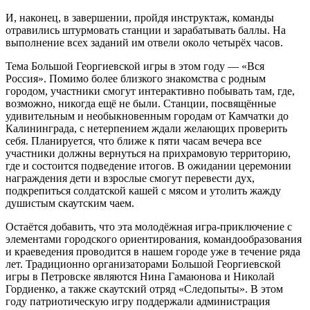
И, наконец, в завершении, пройдя инструктаж, команды
отравились штурмовать станции и зарабатывать баллы. На
выполнение всех заданий им отвели около четырёх часов.
Тема Большой Георгиевской игры в этом году — «Вся
Россия». Помимо более близкого знакомства с родным
городом, участники смогут интерактивно побывать там, где,
возможно, никогда ещё не были. Станции, посвящённые
удивительным и необыкновенным городам от Камчатки до
Калининграда, с нетерпением ждали желающих проверить
себя. Планируется, что ближе к пяти часам вечера все
участники должны вернуться на прихрамовую территорию,
где и состоится подведение итогов. В ожидании церемонии
награждения дети и взрослые смогут перевести дух,
подкрепиться солдатской кашей с мясом и утолить жажду
душистым скаутским чаем.
Остаётся добавить, что эта молодёжная игра-приключение с
элементами городского ориентирования, командообразования
и краеведения проводится в нашем городе уже в течение ряда
лет. Традиционно организаторами Большой Георгиевской
игры в Петровске являются Нина Гамаюнова и Николай
Гордиенко, а также скаутский отряд «Следопыты». В этом
году патриотическую игру поддержали администрация