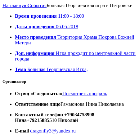
На главную
События
Большая Георгиевская игра в Петровске
Время проведения
11:00 - 18:00
Даты проведения
06.05.2018
Место проведения
Территория Храма Покрова Божией
Матери
Доп. информация
Игра проходит по центральной части
города
Тема
Большая Георгиевская Игра,
Организатор
Отряд «Следопыты»
Посмотреть профиль
Ответственное лицо
Гамаюнова Нина Николаевна
Контактный телефон
+79034758998
Нина
+79215885510 Николай
E-mail
dragonfly3@yandex.ru