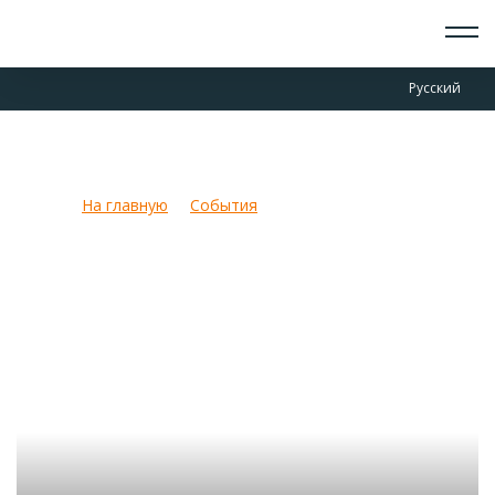
О СКАУТАХ
Русский
ЧТО ДЕЛАЕМ
ПРИСОЕДИНИТЬСЯ
НОВОСТИ
Джамбори Онлайн!
СОБЫТИЯ
ОТРЯДЫ
На главную
События
Джамбори Онлайн!
ДОКУМЕНТЫ
КОНТАКТЫ