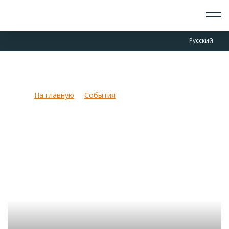
О СКАУТАХ
Русский
ЧТО ДЕЛАЕМ
ПРИСОЕДИНИТЬСЯ
НОВОСТИ
Гонка Патрулей 2019
СОБЫТИЯ
ОТРЯДЫ
На главную
События
Гонка Патрулей 2019
ДОКУМЕНТЫ
КОНТАКТЫ