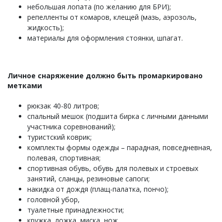
небольшая лопата (по желанию для БРИ);
репелленты от комаров, клещей (мазь, аэрозоль,
жидкость);
материалы для оформления стоянки, шпагат.
Личное снаряжение должно быть промаркировано
метками
рюкзак 40-80 литров;
спальный мешок (подшита бирка с личными данными
участника соревнований);
туристский коврик;
комплекты формы одежды – парадная, повседневная,
полевая, спортивная;
спортивная обувь, обувь для полевых и строевых
занятий, сланцы, резиновые сапоги;
накидка от дождя (плащ-палатка, пончо);
головной убор,
туалетные принадлежности;
кружка, ложка, миска, нож,