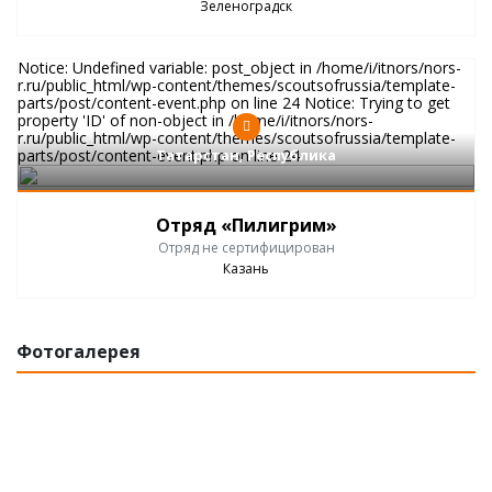
Зеленоградск
Notice: Undefined variable: post_object in /home/i/itnors/nors-
r.ru/public_html/wp-content/themes/scoutsofrussia/template-
parts/post/content-event.php on line 24 Notice: Trying to get
property 'ID' of non-object in /home/i/itnors/nors-
r.ru/public_html/wp-content/themes/scoutsofrussia/template-
parts/post/content-event.php on line 24
Татарстан, Республика
Отряд «Пилигрим»
Отряд не сертифицирован
Казань
Фотогалерея