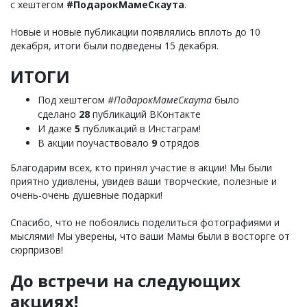
с хештегом
#ПодарокМамеСкаута
.
Новые и новые публикации появлялись вплоть до 10
декабря, итоги были подведены 15 декабря.
ИТОГИ
Под хештегом
#ПодарокМамеСкаута
было
сделано
28
публикаций ВКонтакте
И даже
5
публикаций в Инстаграм!
В акции поучаствовало
9
отрядов
Благодарим всех, кто принял участие в акции! Мы были
приятно удивлены, увидев ваши творческие, полезные и
очень-очень душевные подарки!
Спасибо, что не побоялись поделиться фотографиями и
мыслями! Мы уверены, что ваши Мамы были в восторге от
сюрпризов!
До встречи на следующих
акциях!