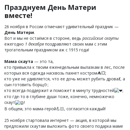
Празднуем День Матери
вместе!
26 ноября в России отмечают удивительный праздник —
День Матери
.
Вот и мы не остаёмся в стороне, ведь
российские скауты
ежегодно
1 декабря
поздравляют своих мам с этим
трогательным праздником аж с 1915 года!
Мама скаута
— это та,
кто привыкла к твоим еженедельным вылазкам в лес, после
которых вся одежда насквозь пахнет костром⛺💥;
кто уже не удивляется, что ее дочь может рубить дрова💃, а
сын готовить борщ🍲;
кто всегда поддержит и поможет в минуту трудностей
;
кто где-то в глубине души тоже, конечно, немножечко
скаут
!
В общем, это мама-герой💪🏻, согласится каждый!
25 ноября стартовала интернет — акция, в которой мы
предложили скаутам выложить фото своего подарка маме