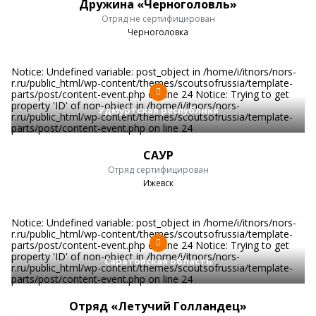
Дружина «Черноголовль»
Отряд не сертифицирован
Черноголовка
Notice: Undefined variable: post_object in /home/i/itnors/nors-
r.ru/public_html/wp-content/themes/scoutsofrussia/template-
parts/post/content-event.php on line 24 Notice: Trying to get
property 'ID' of non-object in /home/i/itnors/nors-
Удмуртская республика
r.ru/public_html/wp-content/themes/scoutsofrussia/template-
parts/post/content-event.php on line 24
САУР
Отряд сертифицирован
Ижевск
Notice: Undefined variable: post_object in /home/i/itnors/nors-
r.ru/public_html/wp-content/themes/scoutsofrussia/template-
parts/post/content-event.php on line 24 Notice: Trying to get
property 'ID' of non-object in /home/i/itnors/nors-
Саратовская область
r.ru/public_html/wp-content/themes/scoutsofrussia/template-
parts/post/content-event.php on line 24
Отряд «Летучий Голландец»