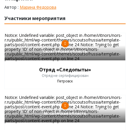
Автор :
Марина Федорова
Участники мероприятия
Notice: Undefined variable: post_object in /home/i/itnors/nors-
r.ru/public_html/wp-content/themes/scoutsofrussia/template-
parts/post/content-event.php on line 24 Notice: Trying to get
property 'ID' of non-object in /home/i/itnors/nors-
Саратовская область
r.ru/public_html/wp-content/themes/scoutsofrussia/template-
parts/post/content-event.php on line 24
Отряд «Следопыты»
Отряд не сертифицирован
Петровск
Notice: Undefined variable: post_object in /home/i/itnors/nors-
r.ru/public_html/wp-content/themes/scoutsofrussia/template-
parts/post/content-event.php on line 24 Notice: Trying to get
property 'ID' of non-object in /home/i/itnors/nors-
Московская область
r.ru/public_html/wp-content/themes/scoutsofrussia/template-
parts/post/content-event.php on line 24