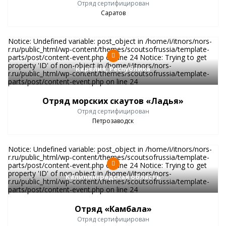
Отряд сертифицирован
Саратов
Notice: Undefined variable: post_object in /home/i/itnors/nors-
r.ru/public_html/wp-content/themes/scoutsofrussia/template-
parts/post/content-event.php on line 24 Notice: Trying to get
property 'ID' of non-object in /home/i/itnors/nors-
Карелия, Республика
r.ru/public_html/wp-content/themes/scoutsofrussia/template-
parts/post/content-event.php on line 24
Отряд морских скаутов «Ладья»
Отряд сертифицирован
Петрозаводск
Notice: Undefined variable: post_object in /home/i/itnors/nors-
r.ru/public_html/wp-content/themes/scoutsofrussia/template-
parts/post/content-event.php on line 24 Notice: Trying to get
property 'ID' of non-object in /home/i/itnors/nors-
Калининградская область
r.ru/public_html/wp-content/themes/scoutsofrussia/template-
parts/post/content-event.php on line 24
Отряд «Камбала»
Отряд сертифицирован