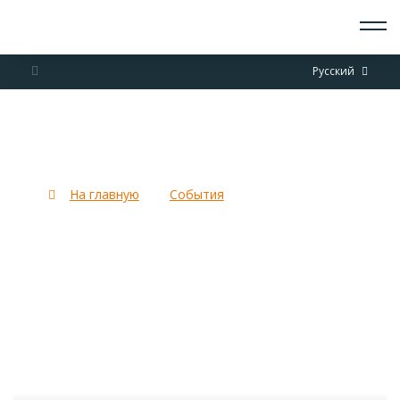
О СКАУТАХ
Русский
ЧТО ДЕЛАЕМ
ПРИСОЕДИНИТЬСЯ
НОВОСТИ
Интернет -акция
СОБЫТИЯ
#ПодарокМамеСкаута
ОТРЯДЫ
ДОКУМЕНТЫ
На главную
События
Интернет -акция
КОНТАКТЫ
#ПодарокМамеСкаута