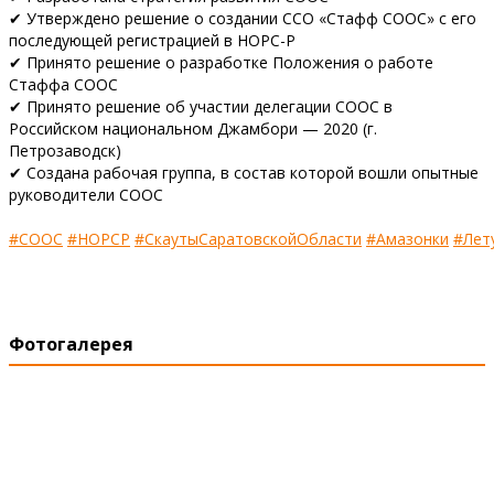
✔ Утверждено решение о создании ССО «Стафф СООС» с его
последующей регистрацией в НОРС-Р
✔ Принято решение о разработке Положения о работе
Стаффа СООС
✔ Принято решение об участии делегации СООС в
Российском национальном Джамбори — 2020 (г.
Петрозаводск)
✔ Создана рабочая группа, в состав которой вошли опытные
руководители СООС
#СООС
#НОРСР
#СкаутыСаратовскойОбласти
#Амазонки
#Лет
Фотогалерея