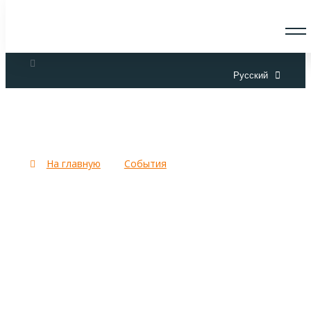
О СКАУТАХ
ЧТО ДЕЛАЕМ
Русский
ПРИСОЕДИНИТЬСЯ
НОВОСТИ
СОБЫТИЯ
ОТРЯДЫ
Конференция СООС
ДОКУМЕНТЫ
КОНТАКТЫ
На главную
События
Конференция СООС