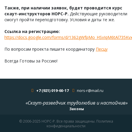
Также, при наличии заявок, будет проводится курс
скаут-инструкторов НОРС-Р.
Действующие руководители
смогут пройти переподготовку. Условия и даты те же.
Ссылка на регистрацию:
https://docs.google.com/forms/d/1362gWfpMo_HSvIqM6tAl735Kvx
По вопросам проекта пишите координатору
Песцу
Всегда Готовы за Россию!
+7 (921) 019-60-17
nors-r@mail.ru
«Скаут-разведчик трудолюбив и настойчив»
Законы
© 2006-2025 НОРС-Р. Все права защищены. Политика
конфиденциальности