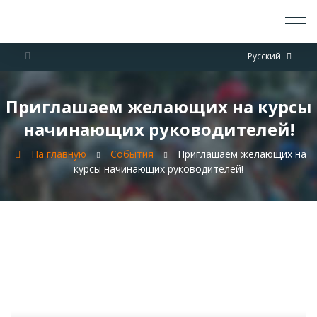
О СКАУТАХ
Русский
ЧТО ДЕЛАЕМ
ПРИСОЕДИНИТЬСЯ
НОВОСТИ
Приглашаем желающих на курсы
СОБЫТИЯ
начинающих руководителей!
ОТРЯДЫ
ДОКУМЕНТЫ
На главную
События
Приглашаем желающих на
КОНТАКТЫ
курсы начинающих руководителей!