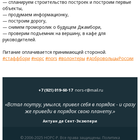
— спланируем строительство построек и построим первые
объекты,
— продумаем информационку,
— построим дорогу,
— снимем проморолик о будущем Джамбори,
— проверим подъемник на вершину, в кафе для
руководителей.
Питание оплачивается принимающей стороной.
#стаффбори
#норс
#nors
#волонтеры
#добровольцыРоссии
+7 (921) 019-60-17
nors-r@mail.ru
«Встал поутру, умылся, привел себя в порядок - и сразу
же приведи в порядок свою планету.»
Антуан де Сент-Экзюпери
© 2006-2025 НОРС-Р. Все права защищены. Политика