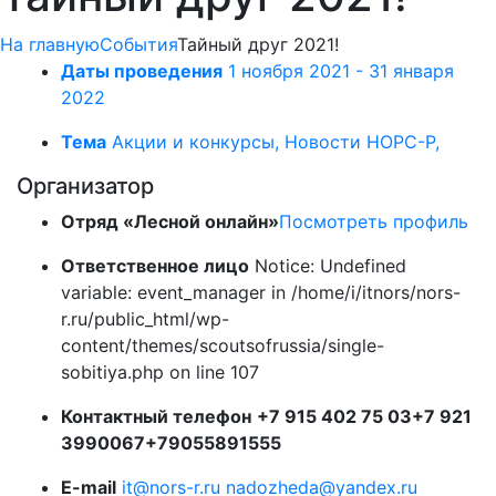
На главную
События
Тайный друг 2021!
Даты проведения
1 ноября 2021 - 31 января
2022
Тема
Акции и конкурсы, Новости НОРС-Р,
Организатор
Отряд «Лесной онлайн»
Посмотреть профиль
Ответственное лицо
Notice: Undefined
variable: event_manager in /home/i/itnors/nors-
r.ru/public_html/wp-
content/themes/scoutsofrussia/single-
sobitiya.php on line 107
Контактный телефон
+7 915 402 75 03
+7 921
3990067
+79055891555
E-mail
it@nors-r.ru
nadozheda@yandex.ru