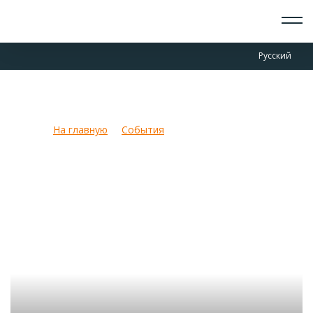
О СКАУТАХ
Русский
ЧТО ДЕЛАЕМ
ПРИСОЕДИНИТЬСЯ
НОВОСТИ
Тайный друг 2022!
СОБЫТИЯ
ОТРЯДЫ
На главную
События
Тайный друг 2022!
ДОКУМЕНТЫ
КОНТАКТЫ