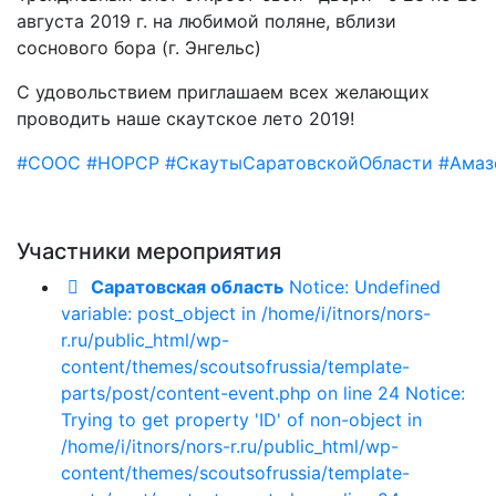
августа 2019 г. на любимой поляне, вблизи
соснового бора (г. Энгельс)
С удовольствием приглашаем всех желающих
проводить наше скаутское лето 2019!
#СООС
#НОРСР
#СкаутыСаратовскойОбласти
#Амаз
Участники мероприятия
Саратовская область
Notice: Undefined
variable: post_object in /home/i/itnors/nors-
r.ru/public_html/wp-
content/themes/scoutsofrussia/template-
parts/post/content-event.php on line 24 Notice:
Trying to get property 'ID' of non-object in
/home/i/itnors/nors-r.ru/public_html/wp-
content/themes/scoutsofrussia/template-