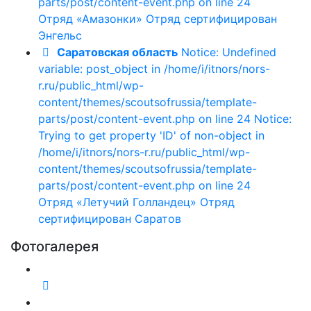
parts/post/content-event.php on line 24
Отряд «Амазонки»
Отряд сертифицирован
Энгельс
Саратовская область
Notice: Undefined
variable: post_object in /home/i/itnors/nors-
r.ru/public_html/wp-
content/themes/scoutsofrussia/template-
parts/post/content-event.php on line 24 Notice:
Trying to get property 'ID' of non-object in
/home/i/itnors/nors-r.ru/public_html/wp-
content/themes/scoutsofrussia/template-
parts/post/content-event.php on line 24
Отряд «Летучий Голландец»
Отряд
сертифицирован
Саратов
Фотогалерея