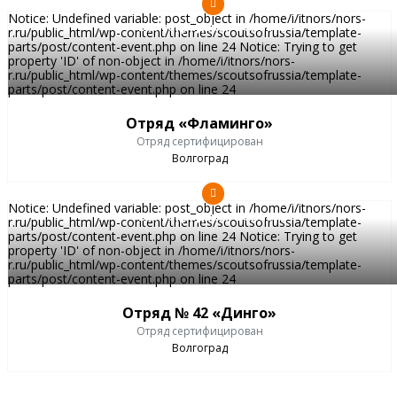
Notice: Undefined variable: post_object in /home/i/itnors/nors-
Волгоградская область
r.ru/public_html/wp-content/themes/scoutsofrussia/template-
parts/post/content-event.php on line 24 Notice: Trying to get
property 'ID' of non-object in /home/i/itnors/nors-
r.ru/public_html/wp-content/themes/scoutsofrussia/template-
parts/post/content-event.php on line 24
Отряд «Фламинго»
Отряд сертифицирован
Волгоград
Notice: Undefined variable: post_object in /home/i/itnors/nors-
Волгоградская область
r.ru/public_html/wp-content/themes/scoutsofrussia/template-
parts/post/content-event.php on line 24 Notice: Trying to get
property 'ID' of non-object in /home/i/itnors/nors-
r.ru/public_html/wp-content/themes/scoutsofrussia/template-
parts/post/content-event.php on line 24
Отряд № 42 «Динго»
Отряд сертифицирован
Волгоград