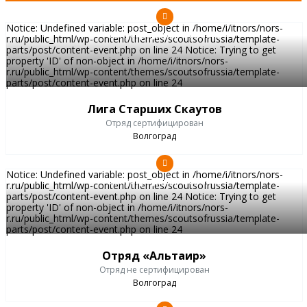
Notice: Undefined variable: post_object in /home/i/itnors/nors-
Волгоградская область
r.ru/public_html/wp-content/themes/scoutsofrussia/template-
parts/post/content-event.php on line 24 Notice: Trying to get
property 'ID' of non-object in /home/i/itnors/nors-
r.ru/public_html/wp-content/themes/scoutsofrussia/template-
parts/post/content-event.php on line 24
Лига Старших Скаутов
Отряд сертифицирован
Волгоград
Notice: Undefined variable: post_object in /home/i/itnors/nors-
Волгоградская область
r.ru/public_html/wp-content/themes/scoutsofrussia/template-
parts/post/content-event.php on line 24 Notice: Trying to get
property 'ID' of non-object in /home/i/itnors/nors-
r.ru/public_html/wp-content/themes/scoutsofrussia/template-
parts/post/content-event.php on line 24
Отряд «Альтаир»
Отряд не сертифицирован
Волгоград