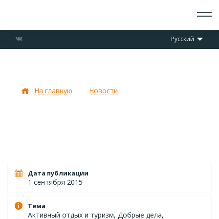
О СКАУТАХ
Русский
ЧТО ДЕЛАЕМ
ПРИСОЕДИНИТЬСЯ
НОВОСТИ
Итоги Стаффбори-Бородино-2015
СОБЫТИЯ
ОТРЯДЫ
На главную
Новости
Итоги Стаффбори-
ДОКУМЕНТЫ
Бородино-2015
КОНТАКТЫ
Дата публикации
1 сентября 2015
Тема
Активный отдых и туризм, Добрые дела,