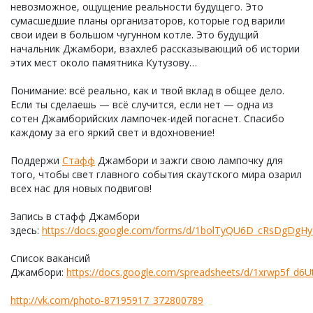
невозможное, ощущение реальности будущего. Это
сумасшедшие планы организаторов, которые год варили
свои идеи в большом чугунном котле. Это будущий
начальник Джамбори, взахлеб рассказывающий об истории
этих мест около памятника Кутузову…
Понимание: всё реально, как и твой вклад в общее дело.
Если ты сделаешь — всё случится, если нет — одна из
сотен Джамборийских лампочек-идей погаснет. Спасибо
каждому за его яркий свет и вдохновение!
Поддержи
Стафф
Джамбори и зажги свою лампочку для
того, чтобы свет главного события скаутского мира озарил
всех нас для новых подвигов!
Запись в стафф Джамбори
здесь:
https://docs.google.com/forms/d/1bolTyQU6D_cRsDgDgHyP
Список вакансий
Джамбори:
https://docs.google.com/spreadsheets/d/1xrwp5f_d6Ut
http://vk.com/photo-87195917_372800789