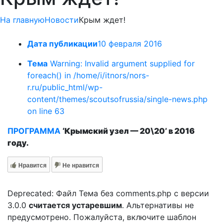
На главную
Новости
Крым ждет!
Дата публикации
10 февраля 2016
Тема
Warning: Invalid argument supplied for
foreach() in /home/i/itnors/nors-
r.ru/public_html/wp-
content/themes/scoutsofrussia/single-news.php
on line 63
ПРОГРАММА
‘Крымский узел — 20\20’ в 2016
году.
Нравится
Не нравится
Deprecated: Файл Тема без comments.php с версии
3.0.0
считается устаревшим
. Альтернативы не
предусмотрено. Пожалуйста, включите шаблон