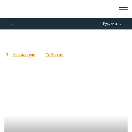
О СКАУТАХ
Русский
ЧТО ДЕЛАЕМ
ПРИСОЕДИНИТЬСЯ
НОВОСТИ
Идет Фотоконкурс НОРС-Р
СОБЫТИЯ
ОТРЯДЫ
На главную
События
Идет Фотоконкурс НОРС-Р
ДОКУМЕНТЫ
КОНТАКТЫ