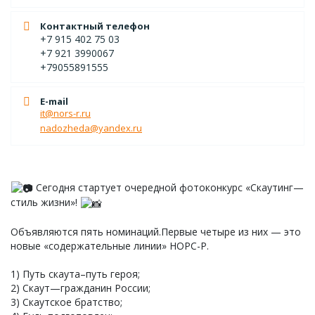
Контактный телефон
+7 915 402 75 03
+7 921 3990067
+79055891555
E-mail
it@nors-r.ru
nadozheda@yandex.ru
Сегодня стартует очередной фотоконкурс «Скаутинг—
стиль жизни»!
Объявляются пять номинаций.Первые четыре из них — это
новые «содержательные линии» НОРС-Р.
1) Путь скаута–путь героя;
2) Скаут—гражданин России;
3) Скаутское братство;