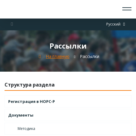
О СКАУТАХ
Русский
ЧТО ДЕЛАЕМ
ПРИСОЕДИНИТЬСЯ
НОВОСТИ
Рассылки
СОБЫТИЯ
ОТРЯДЫ
На главную
Рассылки
ДОКУМЕНТЫ
КОНТАКТЫ
Структура раздела
Регистрация в НОРС-Р
Документы
Методика