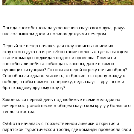
Погода способствовала укреплению скаутского духа, радуя
нас солнышком днем и поливая дождями вечером.
Первый же вечер начался для скаутов испытанием их
скаутского духа на игре «Испытание поляны», где на каждом
этапе команды поджидал подвох и проверка. Помнят и
способны ли ребята соблюдать законы, даже в самых
пугающих ситуациях? Готовы ли перейти реку ночью вброд?
Способны ли здраво мыслить, отбросив в сторону жажду к
победе, чтобы помочь сопернику, ведь скаут – друг всем и
брат каждому другому скауту?
Закончился первый день под любимые всеми мелодии на
вечере костровой песни в общем скаутском кругу у большого
теплого костра.
Суббота началась с торжественной линейки открытия и
пиратской туристической тропы, где команды проверяли свои