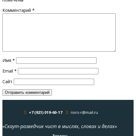
Комментарий
*
Имя
*
Email
*
Сайт
+7 (921) 019-60-17
nors-r@mail.ru
«Скаут-разведчик чист в мыслях, словах и делах»
Законы