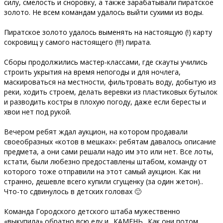
силу, смелость и сноровку, а также зарабатывали пиратское
золото. Не всем командам удалось выйти сухими из воды.
Пиратское золото удалось выменять на настоящую (!) карту
сокровищ у самого настоящего (!!!) пирата.
Сборы продолжились мастер-классами, где скауты учились
строить укрытия на время непогоды и для ночлега,
маскироваться на местности, фильтровать воду, добытую из
реки, ходить строем, делать веревки из пластиковых бутылок
и разводить костры в плохую погоду, даже если бересты и
хвои нет под рукой.
Вечером ребят ждал аукцион, на котором продавали
своеобразных «котов в мешках»: ребятам давалось описание
предмета, а они сами решали надо им это или нет. Все лоты,
кстати, были любезно предоставлены штабом, команду от
которого тоже отправили на этот самый аукцион. Как ни
странно, дешевле всего купили сгущенку (за один жетон)..
Что-то сдвинулось в детских головах 🙂
Команда Городского детского штаба мужественно
«выкупила» обратно всю еду и.. КАМЕНЬ.. Как они потом