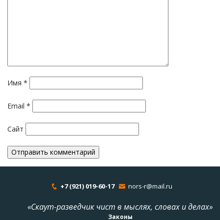
Имя
*
Email
*
Сайт
+7 (921) 019-60-17
nors-r@mail.ru
«Скаут-разведчик чист в мыслях, словах и делах»
Законы