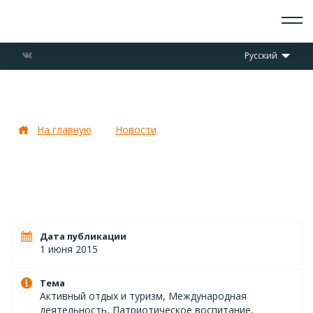
О СКАУТАХ
Русский
ЧТО ДЕЛАЕМ
ПРИСОЕДИНИТЬСЯ
НОВОСТИ
Юбилейный Слет ОРЮР
СОБЫТИЯ
ОТРЯДЫ
На главную
Новости
Юбилейный Слет ОРЮР
ДОКУМЕНТЫ
КОНТАКТЫ
Дата публикации
1 июня 2015
Тема
Активный отдых и туризм, Международная
деятельность, Патриотическое воспитание,