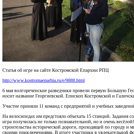
Статья об игре на сайте Костромской Епархии РПЦ
http://www.kostromaeparhia.ru/e/9888.html
6 мая волгореченские разведчики провели первую Большую Гео
носит название Георгиевской. Епископ Костромской и Галичск
Участие приняли 11 команд с предприятий и учебных заведени
На велосипедах им предстояло объехать 15 станций. Задания 
игра получилась не только познавательной, но и очень весёл
строительства исторической дороги, проходящей по городу и м
своими приключениями. В итоге участники в увлекательной фо