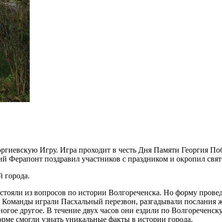
ргиевскую Игру. Игра проходит в честь Дня Памяти Георгия Поб
ий Ферапонт поздравил участников с праздником и окропил свят
й города.
состояли из вопросов по истории Волгореченска. Но форму пров
ой! Команды играли Пасхальный перезвон, разгадывали послания
ногое другое. В течение двух часов они ездили по Волгореченск
рме смогли узнать уникальные факты в истории города.