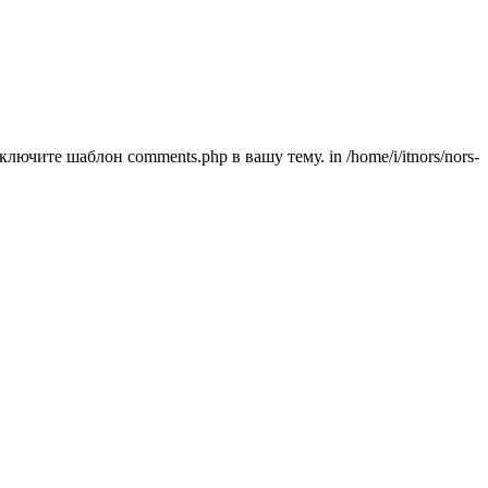
ючите шаблон comments.php в вашу тему. in /home/i/itnors/nors-