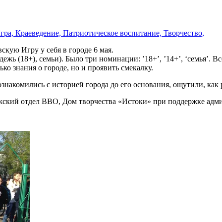
ра, Краеведение, Патриотическое воспитание, Творчество,
кую Игру у себя в городе 6 мая.
дежь (18+), семьи). Было три номинации: ’18+’, ’14+’, ‘семья’. 
ко знания о городе, но и проявить смекалку.
знакомились с историей города до его основания, ощутили, как 
жский отдел ВВО, Дом творчества «Истоки» при поддержке адми