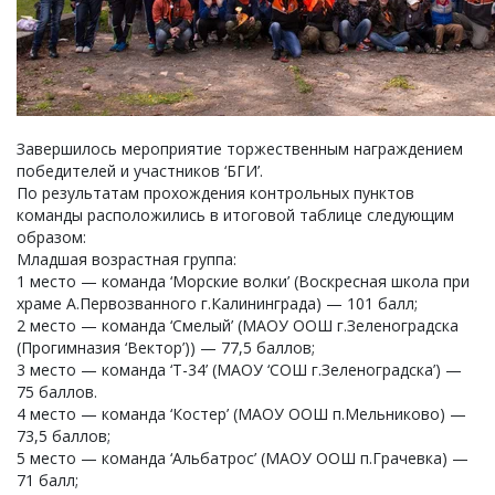
Завершилось мероприятие торжественным награждением
победителей и участников ‘БГИ’.
По результатам прохождения контрольных пунктов
команды расположились в итоговой таблице следующим
образом:
Младшая возрастная группа:
1 место — команда ‘Морские волки’ (Воскресная школа при
храме А.Первозванного г.Калининграда) — 101 балл;
2 место — команда ‘Смелый’ (МАОУ ООШ г.Зеленоградска
(Прогимназия ‘Вектор’)) — 77,5 баллов;
3 место — команда ‘Т-34’ (МАОУ ‘СОШ г.Зеленоградска’) —
75 баллов.
4 место — команда ‘Костер’ (МАОУ ООШ п.Мельниково) —
73,5 баллов;
5 место — команда ‘Альбатрос’ (МАОУ ООШ п.Грачевка) —
71 балл;